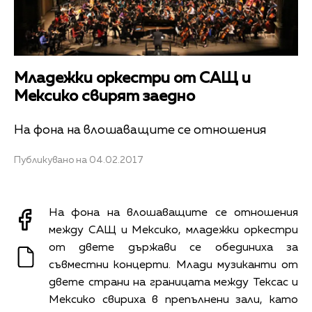
Младежки оркестри от САЩ и
Мексико свирят заедно
На фона на влошаващите се отношения
Публикувано на 04.02.2017
На фона на влошаващите се отношения
между САЩ и Мексико, младежки оркестри
от двете държави се обединиха за
съвместни концерти. Млади музиканти от
двете страни на границата между Тексас и
Мексико свириха в препълнени зали, като