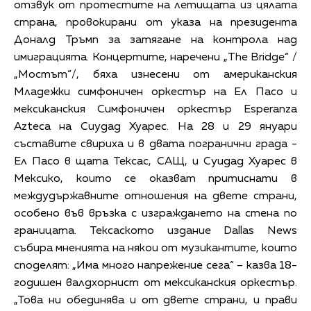
отзвук от протестите на летищата из цялата
страна, провокирани от указа на президента
Доналд Тръмп за затягане на контрола над
имиграцията. Концертите, наречени „The Bridge“ /
„Мостът“/, бяха изнесени от американския
Младежки симфоничен оркестър на Ел Пасо и
мексиканския Симфоничен оркестър Esperanza
Azteca на Сиудад Хуарес. На 28 и 29 януари
съставите свириха и в двата погранични града -
Ел Пасо в щата Тексас, САЩ, и Суидад Хуарес в
Мексико, които се оказват притиснати в
междудържавните отношения на двете страни,
особено във връзка с изграждането на стена по
границата. Тексаското издание Dallas News
събира мненията на някои от музикантите, които
споделят: „Има много напрежение сега“ – казва 18-
годишен валдхорнист от мексиканския оркестър.
„Това ни обединява и от двете страни, и прави