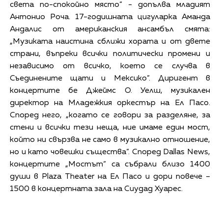
света по-спокойно място“ - допълва младият
Антонио Роча. 17-годишната цигуларка Аманда
Андалис от американския ансамбъл смята:
„Музиката наистина сближи хората и от двете
страни, въпреки всички политически промени и
независимо от всичко, което се случва в
Съединените щати и Мексико“. Диригент в
концертите бе Джеймс О. Уелш, музикален
директор на Младежкия оркестър на Ел Пасо.
Според него, „когато се говори за разделяне, за
стени и всички тези неща, ние имаме един мост,
който ни свързва не само в музикално отношение,
но и като човешки същества“. Според Dallas News,
концертите „Мостът“ са събрали близо 1400
души в Plaza Theater на Ел Пасо и дори повече –
1500 в концертната зала на Сиудад Хуарес.