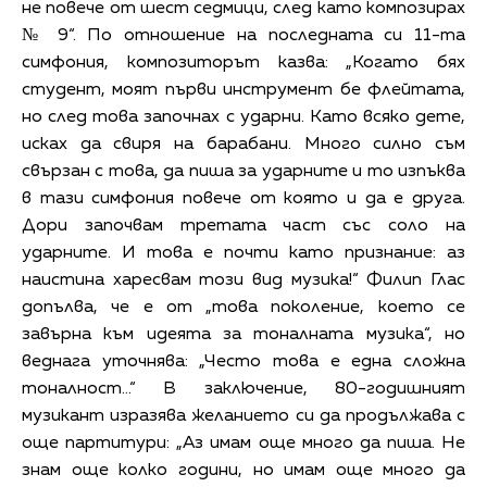
не повече от шест седмици, след като композирах
№ 9“. По отношение на последната си 11-та
симфония, композиторът казва: „Когато бях
студент, моят първи инструмент бе флейтата,
но след това започнах с ударни. Като всяко дете,
исках да свиря на барабани. Много силно съм
свързан с това, да пиша за ударните и то изпъква
в тази симфония повече от която и да е друга.
Дори започвам третата част със соло на
ударните. И това е почти като признание: аз
наистина харесвам този вид музика!“ Филип Глас
допълва, че е от „това поколение, което се
завърна към идеята за тоналната музика“, но
веднага уточнява: „Често това е една сложна
тоналност…“ В заключение, 80-годишният
музикант изразява желанието си да продължава с
още партитури: „Аз имам още много да пиша. Не
знам още колко години, но имам още много да