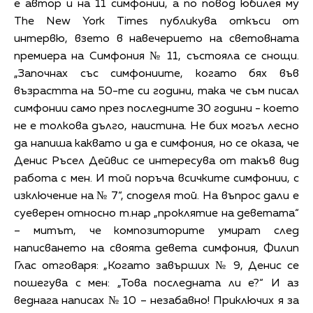
е автор и на 11 симфонии, а по повод юбилея му
The New York Times публикува откъси от
интервю, взето в навечерието на световната
премиера на Симфония № 11, състояла се снощи.
„Започнах със симфониите, когато бях във
възрастта на 50-те си години, така че съм писал
симфонии само през последните 30 години - което
не е толкова дълго, наистина. Не бих могъл лесно
да напиша каквато и да е симфония, но се оказа, че
Денис Ръсел Дейвис се интересува от такъв вид
работа с мен. И той поръча всичките симфонии, с
изключение на № 7“, споделя той. На въпрос дали е
суеверен относно т.нар „проклятие на деветата“
– митът, че композиторите умират след
написването на своята девета симфония, Филип
Глас отговаря: „Когато завърших № 9, Денис се
пошегува с мен: „Това последната ли е?“ И аз
веднага написах № 10 – незабавно! Приключих я за