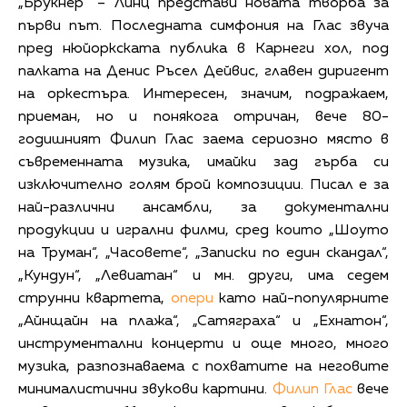
„Брукнер“ – Линц представи новата творба за
първи път. Последната симфония на Глас звуча
пред нюйоркската публика в Карнеги хол, под
палката на Денис Ръсел Дейвис, главен диригент
на оркестъра. Интересен, значим, подражаем,
приеман, но и понякога отричан, вече 80-
годишният Филип Глас заема сериозно място в
съвременната музика, имайки зад гърба си
изключително голям брой композиции. Писал е за
най-различни ансамбли, за документални
продукции и игрални филми, сред които „Шоуто
на Труман“, „Часовете“, „Записки по един скандал“,
„Кундун“, „Левиатан“ и мн. други, има седем
струнни квартета,
опери
като най-популярните
„Айнщайн на плажа“, „Сатяграха“ и „Ехнатон“,
инструментални концерти и още много, много
музика, разпознаваема с похватите на неговите
минималистични звукови картини.
Филип Глас
вече