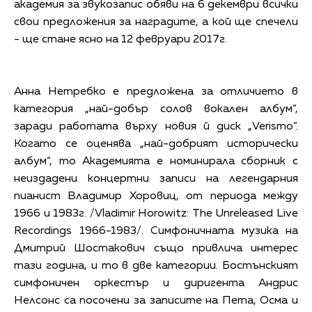
академия за звукозапис обяви на 6 декември всички
свои предложения за наградите, а кой ще спечели
- ще стане ясно на 12 февруари 2017г.
Анна Нетребко е предложена за отличието в
категория „най-добър солов вокален албум“,
заради работата върху новия й диск „Verismo“.
Когато се оценява „най-добрият исторически
албум“, то Академията е номинирала сборник с
неиздадени концертни записи на легендарния
пианист Владимир Хоровиц, от периода между
1966 и 1983г. /Vladimir Horowitz: The Unreleased Live
Recordings 1966-1983/. Симфоничната музика на
Дмитрий Шостакович също привлича интерес
тази година, и то в две категории. Бостънският
симфоничен оркестър и диригента Андрис
Нелсонс са посочени за записите на Пета, Осма и