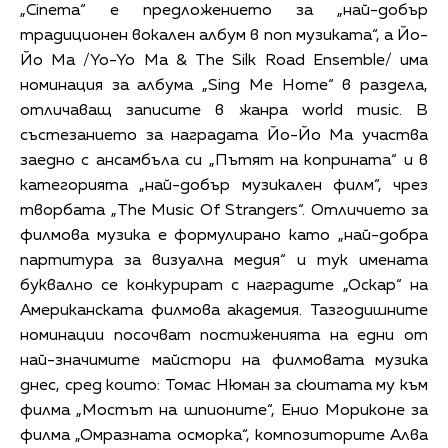
„Cinema“ е предложението за „най-добър
традиционен вокален албум в поп музиката“, а Йо-
Йо Ма /Yo-Yo Ma & The Silk Road Ensemble/ има
номинация за албума „Sing Me Home“ в раздела,
отличаващ записите в жанра world music. В
състезанието за наградата Йо-Йо Ма участва
заедно с ансамбъла си „Пътят на коприната“ и в
категорията „най-добър музикален филм“, чрез
творбата „The Music Of Strangers“. Отличието за
филмова музика е формулирано като „най-добра
партитура за визуална медия“ и тук имената
буквално се конкурират с наградите „Оскар“ на
Американската филмова академия. Тазгодишните
номинации посочват постиженията на едни от
най-значимите майстори на филмовата музика
днес, сред които: Томас Нюман за сюитата му към
филма „Мостът на шпионите“, Енио Мориконе за
филма „Омразната осморка“, композиторите Алва