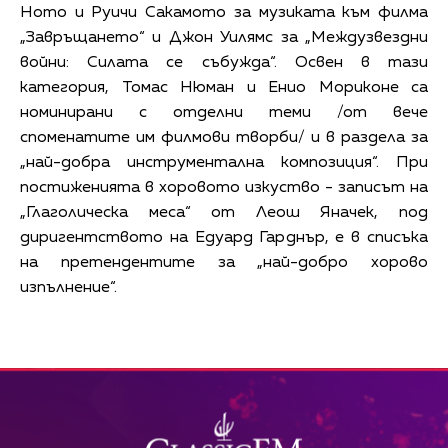
Ното и Руичи Сакамото за музиката към филма
„Завръщането“ и Джон Уилямс за „Междузвездни
войни: Силата се събужда“. Освен в тази
категория, Томас Нюман и Енио Мориконе са
номинирани с отделни теми /от вече
споменатите им филмови творби/ и в раздела за
„най-добра инструментална композиция“. При
постиженията в хоровото изкуство - записът на
„Глаголическа меса“ от Леош Яначек, под
диригентството на Едуард Гарднър, е в списъка
на претендентите за „най-добро хорово
изпълнение“.