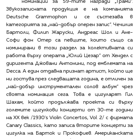
номинации за 59-тите награди „Грами“.
Звукозаписната продукция е на компанията
Deutsche Grammophon и се състезава в
категорията за „най-добър оперен запис“. Чечилия
Бартоли, Филип Жаруски, Андреас Шол и Ане-
Софи фон Отер са певците, които също са
номинирани в този раздел за колективната си
работа върху операта „Юлий Цезар“ от Хендел с
диригента Джовани Антонини, под емблемата на
Decca. А един отдавна признат артист, който ще
ни гостува през следващата година, е отличен за
„най-добър инструментален солов албум“ чрез
своята номинация сега. Това е цигуларят Гил
Шахам, който продължава проекта си върху
големите цигулкови концерти от 30-те години
на ХХ век /1930's Violin Concertos, Vol. 2/ с фирмата
Canary Classics, като записа вторите концерти за
цигулка на Барток и Прокофиев. Американската