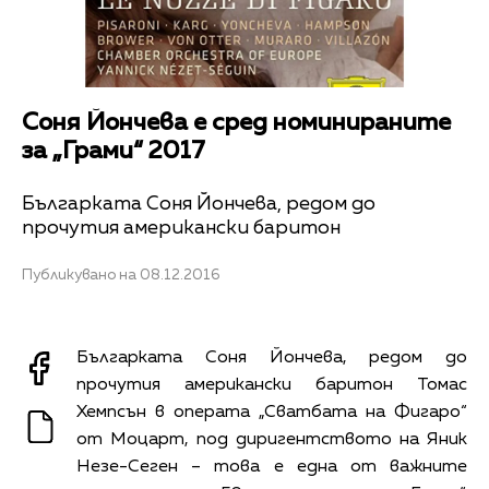
Соня Йончева е сред номинираните
за „Грами“ 2017
Българката Соня Йончева, редом до
прочутия американски баритон
Публикувано на 08.12.2016
Българката Соня Йончева, редом до
прочутия американски баритон Томас
Хемпсън в операта „Сватбата на Фигаро“
от Моцарт, под диригентството на Яник
Незе-Сеген – това е една от важните