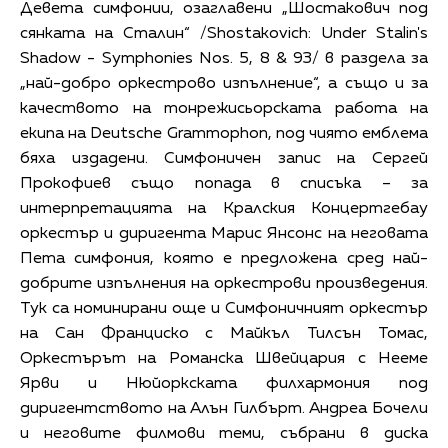
Девета симфонии, озаглавени „Шостакович под
сянката на Сталин“ /Shostakovich: Under Stalin's
Shadow - Symphonies Nos. 5, 8 & 9З/ в раздела за
„най-добро оркестрово изпълнение“, а също и за
качеството на тонрежисьорската работа на
екипа на Deutsche Grammophon, под чиято емблема
бяха издадени. Симфоничен запис на Сергей
Прокофиев също попада в списъка – за
интерпретацията на Кралския Концертгебау
оркестър и диригента Марис Янсонс на неговата
Пета симфония, която е предложена сред най-
добрите изпълнения на оркестрови произведения.
Тук са номинирани още и Симфоничният оркестър
на Сан Франциско с Майкъл Тилсън Томас,
Оркестърът на Романска Швейцария с Нееме
Ярви и Нюйоркската филхармония под
диригентството на Алън Гилбърт. Андреа Бочели
и неговите филмови теми, събрани в диска