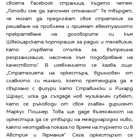
своята Facebook страница, където четем:
„Готови сме да започнем отначало!“ Те твърдят,
че могат да предложат своя стратегия за
решаване на проблема и приемат евентуалното
прекратяване на договорите си към
Швейцарската корпорация за радио и телевизия,
като „първата стъпка за вътрешна
реорганизация, насочена към подобряване на
качеството“. В изявлението се казва още:
„Стратегията на оркестъра, вдъхновен от
славното си минало, което претендира да е
свързано с фигури като Стравински и Рихард
Щраус, иска да създаде нов музикален субект,
като се ръководи от своя главен диригент
Маркус Пошнер. Това ще даде възможност на
оркестъра да се утвърди на международно ниво,
както неотдавна показа по време на турнето си в
Австрия и Германия“. Сега оркестърът се