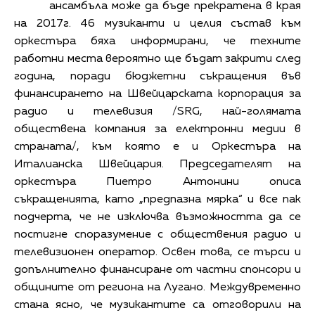
ансамбъла може да бъде прекратена в края
на 2017г. 46 музиканти и целия състав към
оркестъра бяха информирани, че техните
работни места вероятно ще бъдат закрити след
година, поради бюджетни съкращения във
финансирането на Швейцарската корпорация за
радио и телевизия /SRG, най-голямата
обществена компания за електронни медии в
страната/, към която е и Оркестъра на
Италианска Швейцария. Председателят на
оркестъра Пиетро Антонини описа
съкращенията, като „предпазна мярка“ и все пак
подчерта, че не изключва възможността да се
постигне споразумение с обществения радио и
телевизионен оператор. Освен това, се търси и
допълнително финансиране от частни спонсори и
общините от региона на Лугано. Междувременно
стана ясно, че музикантите са отговорили на