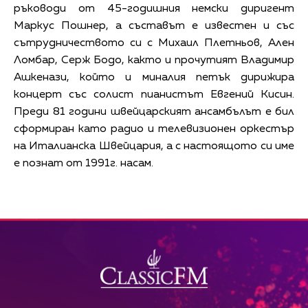
ръководи от 45-годишния немски диригент
Маркус Пошнер, а съставът е известен и със
сътрудничеството си с Михаил Плетньов, Ален
Ломбар, Серж Бодо, както и прочутият Владимир
Ашкенази, който и миналия петък дирижира
концерт със солист пианистът Евгений Кисин.
Преди 81 години швейцарският ансамбълът е бил
сформиран като радио и телевизионен оркестър
на Италианска Швейцария, а с настоящото си име
е познат от 1991г. насам.