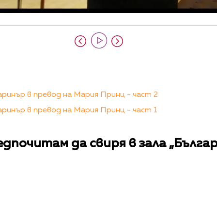
ринър в превод на Мария Принц - част 2
инър в превод на Мария Принц - част 1
дпочитам да свиря в зала „Българ