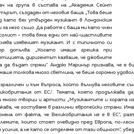
ач на група в състава на „Академия Сейнт
търът, създаден от неговия баща. „Това беше
ед като бях утвърден музикант в Лондонския
и за него също. Да работя с баща ми като член
 солист - това бяха едни от най-щастливите
снява изявеният музикант. И с типичното си
мор допълва: „Когато имаше грешка при
петицията, диригентът казваше, че джобните
 да бъдат спряни”. Андрю Маринър признава, че е би
 имаше толкова много светлина, че беше огромно удовол
различен и към въпроса, който вълнува неговите сън
ликобритания от ЕС/. Темата, която продължава да
а много творци и артисти. „Музикантите и хората на
ава, че гостуваме в различни европейски страни. Им
нена от факта, че Великобритания не е в ЕС”, ра
облемите, които стоят очевидно пред Европа, по-лес
 усилия, а не като се отделяме от тази общност”, убе