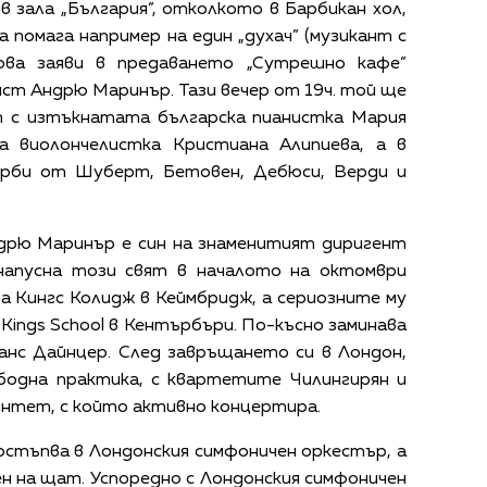
в зала „България”, отколкото в Барбикан хол,
помага например на един „духач” (музикант с
Това заяви в предаването „Сутрешно кафе”
т Андрю Маринър. Тази вечер от 19ч. той ще
т с изтъкнатата българска пианистка Мария
 виолончелистка Кристиана Алипиева, а в
орби от Шуберт, Бетовен, Дебюси, Верди и
дрю Маринър е син на знаменитият диригент
напусна този свят в началото на октомври
на Кингс Колидж в Кеймбридж, а сериозните му
 Kings School в Кентърбъри. По-късно заминава
Ханс Дайнцер. След завръщането си в Лондон,
ободна практика, с квартетите Чилингирян и
интет, с който активно концертира.
остъпва в Лондонския симфоничен оркестър, а
ен на щат. Успоредно с Лондонския симфоничен