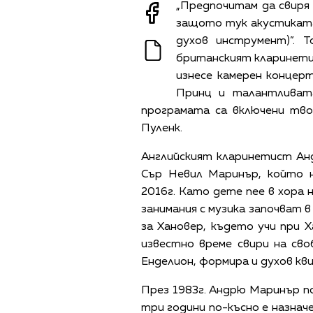
„Предпочитам да свиря 
защото тук акустиката 
духов инструмент)”. 
британският кларинетис
изнесе камерен концер
Принц и талантливата
програмата са включени тв
Пуленк.
Английският кларинетист Ан
Сър Невил Маринър, който 
2016г. Като дете пее в хора 
занимания с музика започват в
за Хановер, където учи при 
известно време свири на св
Енделион, формира и духов кв
През 1983г. Андрю Маринър п
три години по-късно е назнач