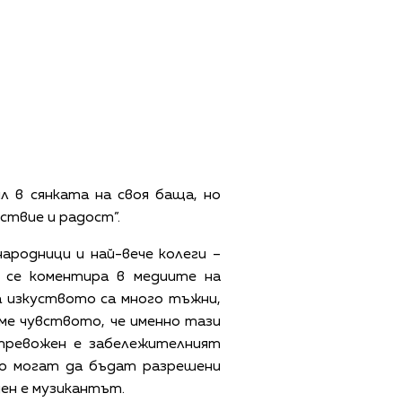
л в сянката на своя баща, но
ствие и радост”.
ародници и най-вече колеги –
 се коментира в медиите на
 изкуството са много тъжни,
аме чувството, че именно тази
зтревожен е забележителният
но могат да бъдат разрешени
ден е музикантът.