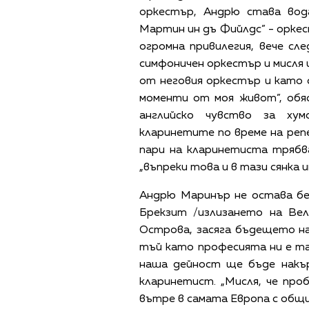
оркестър, Андрю става вод
Мартин ин дъ Фийлдс” - оркес
огромна привилегия, вече сл
симфоничен оркестър и мисля 
от неговия оркестър и като
моменти от моя живот”, обя
английско чувство за ху
кларинетите по време на ре
пари на кларинетиста трябва
„въпреки това и в тази сянка
Андрю Маринър не остава без
Брекзит /излизането на Ве
Острова, засяга бъдещето н
тъй като професията ни е так
наша дейност ще бъде накър
кларинетист. „Мисля, че пр
вътре в самата Европа с общи