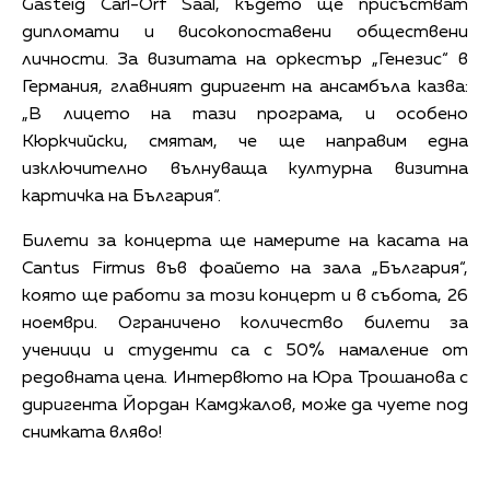
Gasteig Carl-Orf Saal, където ще присъстват
дипломати и високопоставени обществени
личности. За визитата на оркестър „Генезис“ в
Германия, главният диригент на ансамбъла казва:
„В лицето на тази програма, и особено
Кюркчийски, смятам, че ще направим една
изключително вълнуваща културна визитна
картичка на България“.
Билети за концерта ще намерите на касата на
Cantus Firmus във фоайето на зала „България“,
която ще работи за този концерт и в събота, 26
ноември. Ограничено количество билети за
ученици и студенти са с 50% намаление от
редовната цена. Интервюто на Юра Трошанова с
диригента Йордан Камджалов, може да чуете под
снимката вляво!