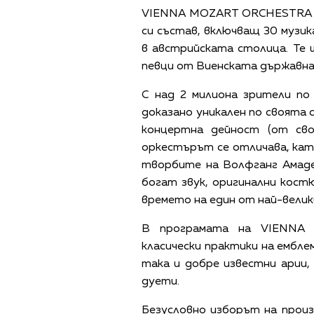
VIENNA MOZART ORCHESTRA ще
си състав, включващ 30 музи
в австрийската столица. Те
певци от Виенската държавна
С над 2 милиона зрители п
доказано уникален по своята
концертна дейност (от сво
оркестърът се отличава, ка
творбите на Волфганг Амаде
богат звук, оригинални кост
времето на един от най-велик
В програмата на VIENNA 
класически практики на ембле
така и добре известни арии,
дуети.
Безусловно изборът на прои