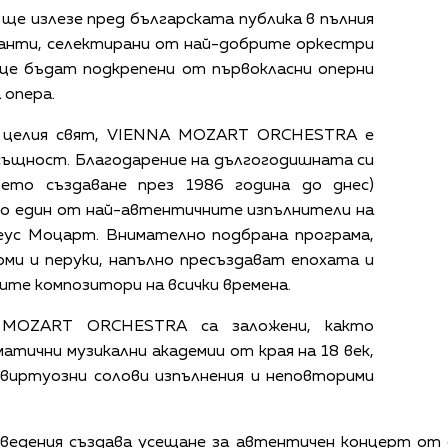
 излезе пред българската публика в пълния
канти, селектирани от най-добрите оркестри
 ще бъдат подкрепени от първокласни оперни
 опера.
о целия свят, VIENNA MOZART ORCHESTRA е
 същност. Благодарение на дългогодишната си
ето създаване през 1986 година до днес)
то един от най-автентичните изпълнители на
ус Моцарт. Внимателно подбрана програма,
юми и перуки, напълно пресъздават епохата и
ите композитори на всички времена.
MOZART ORCHESTRA са заложени, както
матични музикални академии от края на 18 век,
 виртуозни солови изпълнения и неповторими
зведения създава усещане за автентичен концерт от