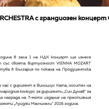
CHESTRA с грандиозен концерт 
година в зала 1 на НДК концерт ще изнесе
ят със своята виртуозност VIENNA MOZART
тува в България по покана на Продуцентска
нас с диригент е Винициус Ката, носител на
народния конкурс за диригенти „Син Дунав“ за
та награда на 7-мото издание на престижния
генти „Луиджи Манчинели“ 2016 година.