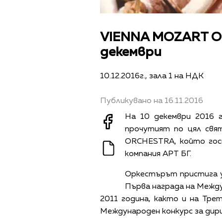
VIENNA MOZART OR
декември
10.12.2016г., зала 1 на НДК
Публикувано на 16.11.2016
На 10 декември 2016 
прочутият по цял св
ORCHESTRA, който гос
компания АРТ БГ.
Оркестърът пристига у 
Първа награда на Между
2011 година, както и на Тре
Международен конкурс за дири