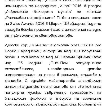
столичния театър „Сълза и смях”. Певицата бе
номинирана за наградите „Икар“ 2016 в раздел
„Съвременна българска музика" за сингъла
„Разпалвам микрофоните“. Тя бе и специален гост
на Swiss Awards 2016 в Цюрих, Швейцария, където
зарадва всички присъстващи с изпълнения на едни
от най-големите световни хитове.
Детски хор „Пим-Пам“ е основан през 1979 г. от
Борис Карадимчев, автор на над 300 популярни
песни и музиката за над 40 игрални филма. Вече
над 35 години „Пим-Пам“ популяризира
естествената, неповторима детска
интерпретация на песни в различни стилове и
жанрове. С еднакво майсторство ансамбълът
изпълнява детски песни, хитове от световната
популярна музика, съвременни преработки на
българския фолклор и творби на големите
композитори от Барока до наши дни. Голямата му