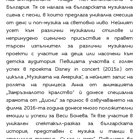
България. Тя се налага на българската музикална
сцена с песни, в които предлага уникална смесица
от денс и поп-музика на световно ниво. Нейният
усет към различни музикални стилове и
непринудено сценично присъствие я правят
търсен изпълнител за различни музикални
проекти с участие на деца или насочени към
детска аудитория. Певицата участва с голям
успех в проекта Disney in concert (2015г.) от
цикъла „Музиката на Америка“, а нейният запис на
ролята на принцеса Анна от анимацията
„Замръзналото кралство“ й донесе специална
грамота от „Дисни“ за принос в озвучаването на
филма. 2016-та година донесе много положителни
емоции и успехи за Веси Бонева. Тя взе участие в
уникален спектакъл-разказ за българската
история, представен с музика и танци в