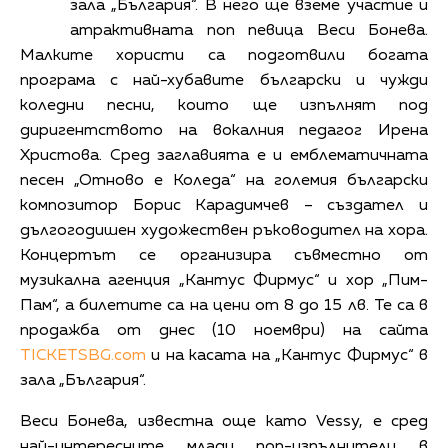
зала „България“. В него ще вземе участие и
атрактивната поп певица Веси Бонева.
Малките хористи са подготвили богата
програма с най-хубавите български и чужди
коледни песни, които ще изпълнят под
диригентството на вокалния педагог Ирена
Христова. Сред заглавията е и емблематичната
песен „Отново е Коледа“ на големия български
композитор Борис Карадимчев – създател и
дългогодишен художествен ръководител на хора.
Концертът се организира съвместно от
музикална агенция „Кантус Фирмус“ и хор „Пим-
Пам“, а билетите са на цени от 8 до 15 лв. Те са в
продажба от днес (10 ноември) на сайта
TICKETSBG.com
и на касата на „Кантус Фирмус“ в
зала „България“.
Веси Бонева, известна още като Vessy, е сред
най-интересните млади поп-изпълнители в