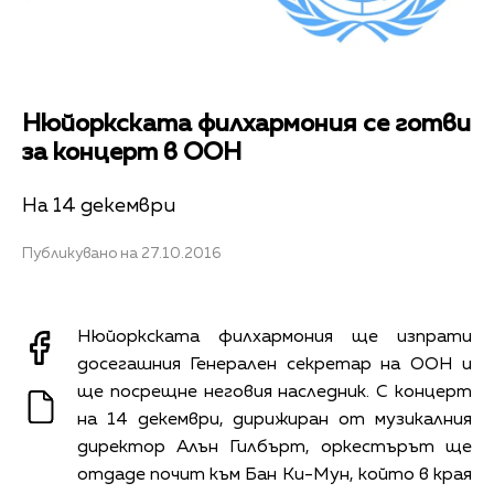
Нюйоркската филхармония се готви
за концерт в ООН
На 14 декември
Публикувано на 27.10.2016
Нюйоркската филхармония ще изпрати
досегашния Генерален секретар на ООН и
ще посрещне неговия наследник. С концерт
на 14 декември, дирижиран от музикалния
директор Алън Гилбърт, оркестърът ще
отдаде почит към Бан Ки-Мун, който в края