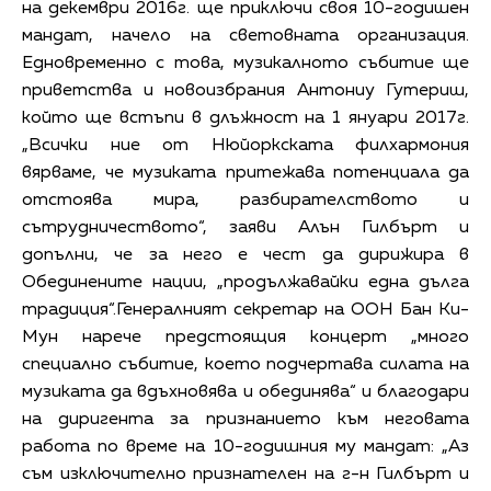
на декември 2016г. ще приключи своя 10-годишен
мандат, начело на световната организация.
Едновременно с това, музикалното събитие ще
приветства и новоизбрания Антониу Гутериш,
който ще встъпи в длъжност на 1 януари 2017г.
„Всички ние от Нюйоркската филхармония
вярваме, че музиката притежава потенциала да
отстоява мира, разбирателството и
сътрудничеството“, заяви Алън Гилбърт и
допълни, че за него е чест да дирижира в
Обединените нации, „продължавайки една дълга
традиция“.Генералният секретар на ООН Бан Ки-
Мун нарече предстоящия концерт „много
специално събитие, което подчертава силата на
музиката да вдъхновява и обединява“ и благодари
на диригента за признанието към неговата
работа по време на 10-годишния му мандат: „Аз
съм изключително признателен на г-н Гилбърт и