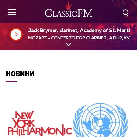
Jack Brymer, clarinet, Academy of St. Martin i
the Fields, Neville Marriner, dir
MOZART - CONCERTO FOR CLARINET , A DUR, KV62
НОВИНИ