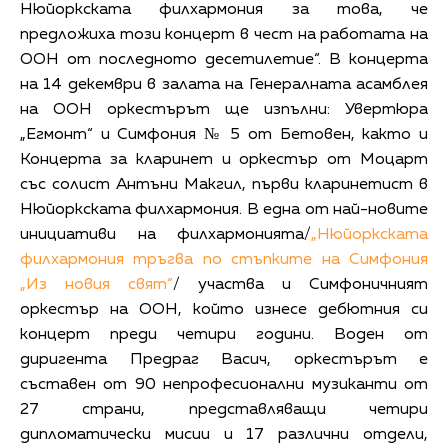
Нюйоркската филхармония за това, че
предложиха този концерт в чест на работата на
ООН от последното десетилетие“. В концерта
на 14 декември в залата на Генералната асамблея
на ООН оркестърът ще изпълни: Увертюра
„Егмонт“ и Симфония № 5 от Бетовен, както и
Концерта за кларинет и оркестър от Моцарт
със солист Антъни Макгил, първи кларинетист в
Нюйоркската филхармония. В една от най-новите
инициативи на филхармонията/
„Нюйоркската
филхармония тръгва по стъпките на Симфония
„Из новия свят“
/ участва и Симфоничният
оркестър на ООН, който изнесе дебютния си
концерт преди четири години. Воден от
диригента Предраг Васич, оркестърът е
съставен от 90 непрофесионални музиканти от
27 страни, представляващи четири
дипломатически мисии и 17 различни отдели,