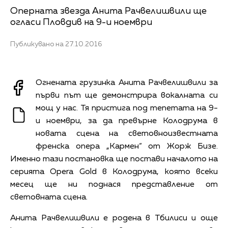
Оперната звезда Анита Рачвелишвили ще
огласи Пловдив на 9-и ноември
Публикувано на 27.10.2016
Огнената грузинка Анита Рачвелишвили за
първи път ще демонстрира вокалната си
мощ у нас. Тя пристига под тепетата на 9-
и ноември, за да превърне Колодрума в
новата сцена на световноизвестната
френска опера „Кармен“ от Жорж Бизе.
Именно тази постановка ще постави началото на
серията Opera Gold в Колодрума, която всеки
месец ще ни поднася представление от
световната сцена.
Анита Рачвелишвили е родена в Тбилиси и още