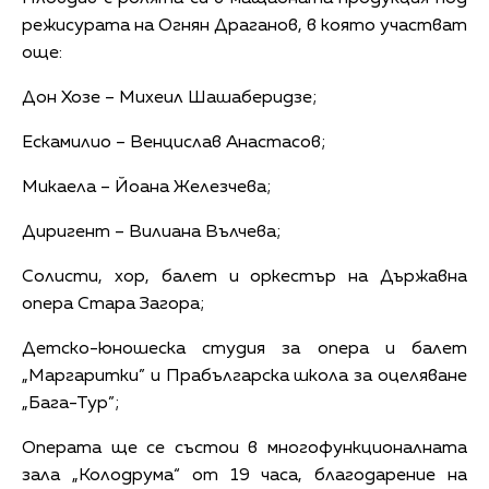
режисурата на Огнян Драганов, в която участват
още:
Дон Хозе – Михеил Шашаберидзе;
Ескамилио – Венцислав Анастасов;
Микаела – Йоана Железчева;
Диригент – Вилиана Вълчева;
Солисти, хор, балет и оркестър на Държавна
опера Стара Загора;
Детско-юношеска студия за опера и балет
„Маргаритки” и Прабългарска школа за оцеляване
„Бага-Тур”;
Операта ще се състои в многофункционалната
зала „Колодрума“ от 19 часа, благодарение на