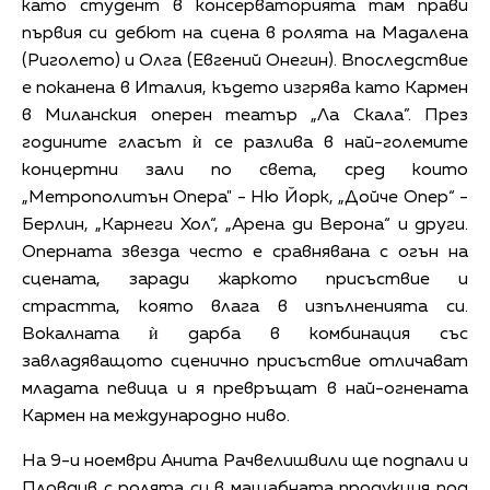
като студент в консерваторията там прави
първия си дебют на сцена в ролята на Мадалена
(Риголето) и Олга (Евгений Онегин). Впоследствие
е поканена в Италия, където изгрява като Кармен
в Миланския оперен театър „Ла Скала”. През
годините гласът ѝ се разлива в най-големите
концертни зали по света, сред които
„Метрополитън Опера" - Ню Йорк, „Дойче Опер“ -
Берлин, „Карнеги Хол“, „Арена ди Верона“ и други.
Оперната звезда често е сравнявана с огън на
сцената, заради жаркото присъствие и
страстта, която влага в изпълненията си.
Вокалната ѝ дарба в комбинация със
завладяващото сценично присъствие отличават
младата певица и я превръщат в най-огнената
Кармен на международно ниво.
На 9-и ноември Анита Рачвелишвили ще подпали и
Пловдив с ролята си в мащабната продукция под