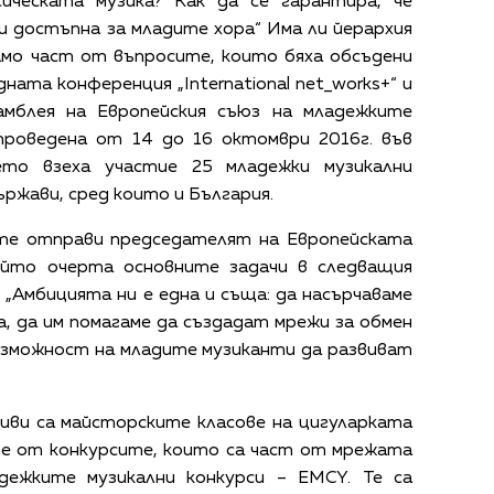
ическата музика? Как да се гарантира, че
и достъпна за младите хора“ Има ли йерархия
амо част от въпросите, които бяха обсъдени
ата конференция „International net_works+“ и
амблея на Европейския съюз на младежките
 проведена от 14 до 16 октомври 2016г. във
ето взеха участие 25 младежки музикални
ържави, сред които и България.
те отправи председателят на Европейската
ойто очерта основните задачи в следващия
 „Амбицията ни е една и съща: да насърчаваме
, да им помагаме да създадат мрежи за обмен
възможност на младите музиканти да развиват
ви са майсторските класове на цигуларката
 от конкурсите, които са част от мрежата
дежките музикални конкурси – EMCY. Те са