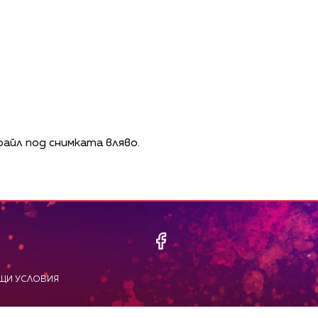
айл под снимката вляво.
ЩИ УСЛОВИЯ