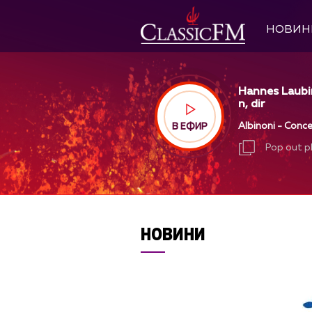
НОВИН
Hannes Laubi
n, dir
Albinoni - Conce
В ЕФИР
Pop out p
Pop out p
НОВИНИ