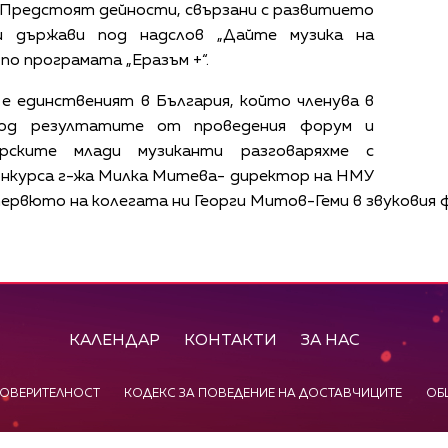
. Предстоят дейности, свързани с развитието
и държави под надслов „Дайте музика на
по програмата „Еразъм +“.
e единственият в България, който членува в
од резултатите от проведения форум и
рските млади музиканти разговаряхме с
онкурса г-жа Милка Митева- директор на НМУ
тервюто на колегата ни Георги Митов-Геми в звуковия ф
КАЛЕНДАР
КОНТАКТИ
ЗА НАС
ПОВЕРИТЕЛНОСТ
КОДЕКС ЗА ПОВЕДЕНИЕ НА ДОСТАВЧИЦИТЕ
ОБ