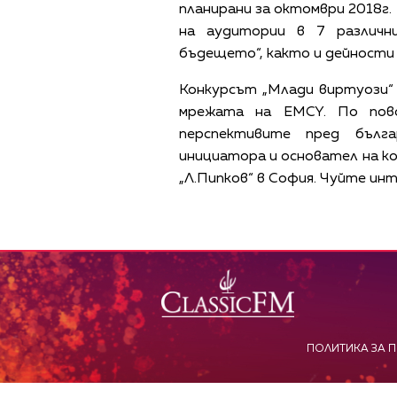
планирани за октомври 2018г
на аудитории в 7 различн
бъдещето“, както и дейности 
Конкурсът „Млади виртуози“ 
мрежата на EMCY. По пов
перспективите пред бълга
инициатора и основател на к
„Л.Пипков“ в София. Чуйте ин
ПОЛИТИКА ЗА 