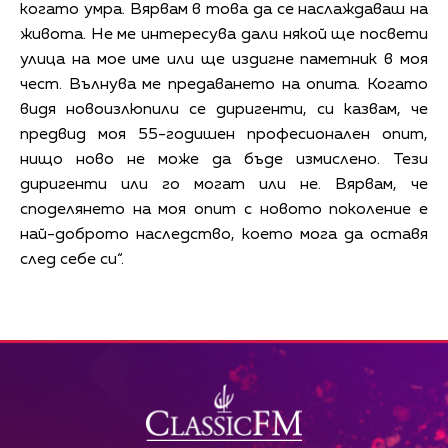
когато умра. Вярвам в това да се наслаждаваш на
живота. Не ме интересува дали някой ще посвети
улица на мое име или ще издигне паметник в моя
чест. Вълнува ме предаването на опита. Когато
видя новоизлюпили се диригенти, си казвам, че
предвид моя 55-годишен професионален опит,
нищо ново не може да бъде измислено. Тези
диригенти или го могат или не. Вярвам, че
споделянето на моя опит с новото поколение е
най-доброто наследство, което мога да оставя
след себе си“.