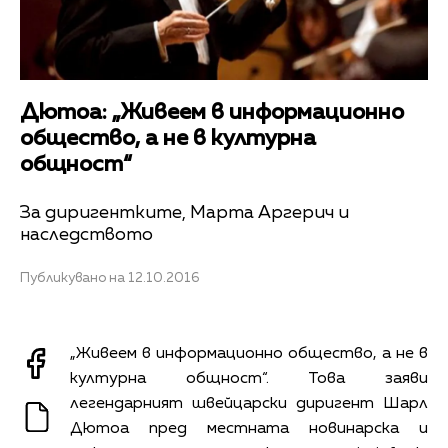
Дютоа: „Живеем в информационно
общество, а не в културна
общност“
За диригентките, Марта Аргерич и
наследството
Публикувано на 12.10.2016
„Живеем в информационно общество, а не в
културна общност“. Това заяви
легендарният швейцарски диригент Шарл
Дютоа пред местната новинарска и