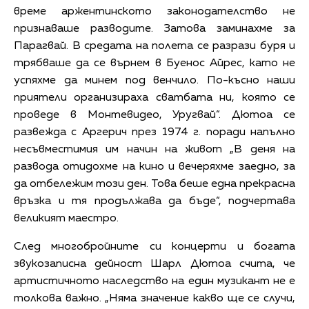
време аржентинското законодателство не
признаваше разводите. Затова заминахме за
Парагвай. В средата на полета се разрази буря и
трябваше да се върнем в Буенос Айрес, като не
успяхме да минем под венчило. По-късно наши
приятели организираха сватбата ни, която се
проведе в Монтевидео, Уругвай“. Дютоа се
развежда с Аргерич през 1974 г. поради напълно
несъвместимия им начин на живот „В деня на
развода отидохме на кино и вечеряхме заедно, за
да отбележим този ден. Това беше една прекрасна
връзка и тя продължава да бъде“, подчертава
великият маестро.
След многобройните си концерти и богата
звукозаписна дейност Шарл Дютоа счита, че
артистичното наследство на един музикант не е
толкова важно. „Няма значение какво ще се случи,