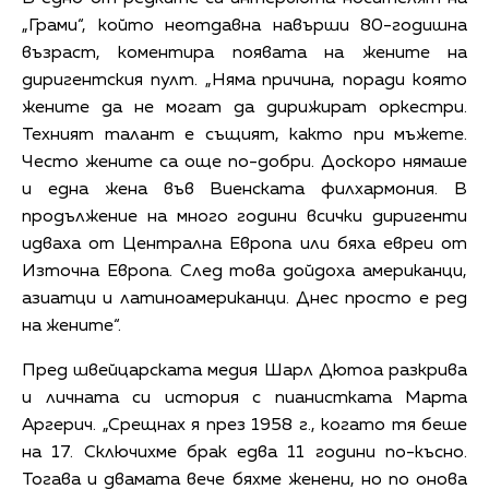
„Грами“, който неотдавна навърши 80-годишна
възраст, коментира появата на жените на
диригентския пулт. „Няма причина, поради която
жените да не могат да дирижират оркестри.
Техният талант е същият, както при мъжете.
Често жените са още по-добри. Доскоро нямаше
и една жена във Виенската филхармония. В
продължение на много години всички диригенти
идваха от Централна Европа или бяха евреи от
Източна Европа. След това дойдоха американци,
азиатци и латиноамериканци. Днес просто е ред
на жените“.
Пред швейцарската медия Шарл Дютоа разкрива
и личната си история с пианистката Марта
Аргерич. „Срещнах я през 1958 г., когато тя беше
на 17. Сключихме брак едва 11 години по-късно.
Тогава и двамата вече бяхме женени, но по онова