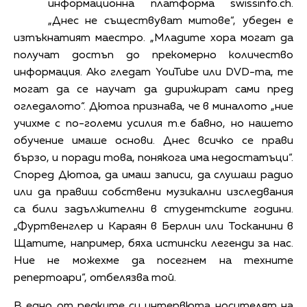
информационна платформа swissinfo.ch.
„Днес не съществуват митове“, убеден е
изтъкнатият маестро. „Младите хора могат да
получат достъп до прекомерно количество
информация. Ако гледат YouTube или DVD-та, те
могат да се научат да дирижират сами пред
огледалото“. Дютоа признава, че в миналото „ние
учихме с по-големи усилия т.е бавно, но нашето
обучение имаше основи. Днес всичко се прави
бързо, и поради това, понякога има недостатъци“.
Според Дютоа, да имаш записи, да слушаш радио
или да правиш собствени музикални изследвания
са били задължителни в студентските години.
„Фуртвенглер и Караян в Берлин или Тосканини в
Щатите, например, бяха истински легенди за нас.
Ние не можехме да посегнем на техните
репертоари“, отбелязва той.
В едно от редките си интервюта носителят на