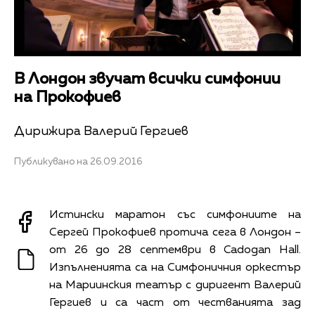
В Лондон звучат всички симфонии
на Прокофиев
Дирижира Валерий Гергиев
Публикувано на 26.09.2016
Истински маратон със симфониите на
Сергей Прокофиев протича сега в Лондон –
от 26 до 28 септември в Cadogan Hall.
Изпълненията са на Симфоничния оркестър
на Мариинския театър с диригент Валерий
Гергиев и са част от честванията зад