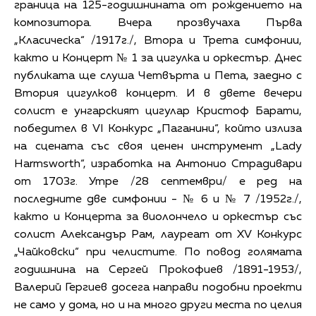
граница на 125-годишнината от рождението на
композитора. Вчера прозвучаха Първа
„Класическа“ /1917г./, Втора и Трета симфонии,
както и Концерт № 1 за цигулка и оркестър. Днес
публиката ще слуша Четвърта и Пета, заедно с
Втория цигулков концерт. И в двете вечери
солист е унгарският цигулар Кристоф Барати,
победител в VI Конкурс „Паганини“, който излиза
на сцената със своя ценен инструмент „Lady
Harmsworth“, изработка на Антонио Страдивари
от 1703г. Утре /28 септември/ е ред на
последните две симфонии - № 6 и № 7 /1952г./,
както и Концерта за виолончело и оркестър със
солист Александър Рам, лауреат от XV Конкурс
„Чайковски“ при челистите. По повод голямата
годишнина на Сергей Прокофиев /1891-1953/,
Валерий Гергиев досега направи подобни проекти
не само у дома, но и на много други места по целия