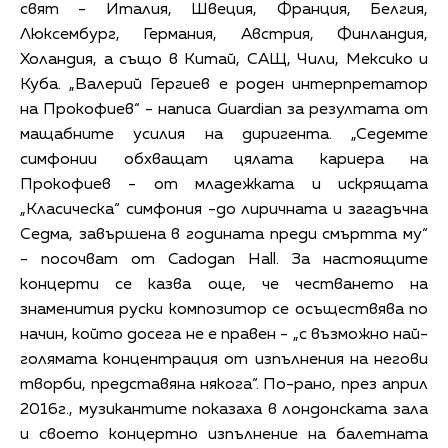
свят - Италия, Швеция, Франция, Белгия,
Люксембург, Германия, Австрия, Финландия,
Холандия, а също в Китай, САЩ, Чили, Мексико и
Куба. „Валерий Гергиев е роден интерпретатор
на Прокофиев“ - написа Guardian за резултата от
мащабните усилия на диригента. „Седемте
симфонии обхващат цялата кариера на
Прокофиев - от младежката и искрящата
„Класическа“ симфония -до лиричната и загадъчна
Седма, завършена в годината преди смъртта му“
- посочват от Cadogan Hall. За настоящите
концерти се казва още, че честването на
знаменития руски композитор се осъществява по
начин, който досега не е правен - „с възможно най-
голямата концентрация от изпълнения на негови
творби, представяна някога“. По-рано, през април
2016г., музикантите показаха в лондонската зала
и своето концертно изпълнение на балетната