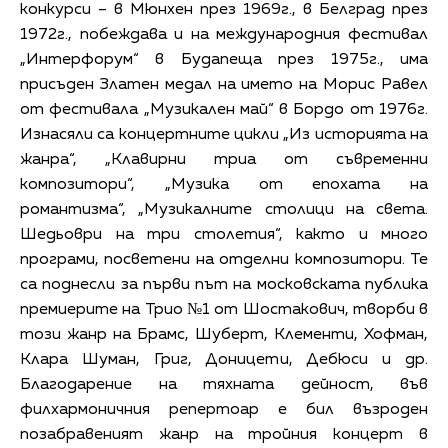
конкурси – в Мюнхен през 1969г., в Белград през
1972г., побеждава и на международния фестивал
„Интерфорум“ в Будапеща през 1975г., има
присъден Златен медал на името на Морис Равел
от фестивала „Музикален май“ в Бордо от 1976г.
Изнасяли са концертните цикли „Из историята на
жанра“, „Клавирни триа от съвременни
композитори“, „Музика от епохата на
романтизма“, „Музикалните столици на света.
Шедьоври на три столетия“, както и много
програми, посветени на отделни композитори. Те
са поднесли за първи път на московската публика
премиерите на Трио №1 от Шостакович, творби в
този жанр на Брамс, Шуберт, Клементи, Хофман,
Клара Шуман, Григ, Доницети, Дебюси и др.
Благодарение на тяхната дейност, във
филхармоничния репертоар е бил възроден
позабравеният жанр на тройния концерт в