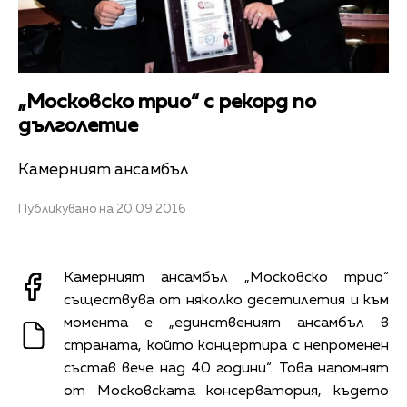
„Московско трио“ с рекорд по
дълголетие
Камерният ансамбъл
Публикувано на 20.09.2016
Камерният ансамбъл „Московско трио“
съществува от няколко десетилетия и към
момента е „единственият ансамбъл в
страната, който концертира с непроменен
състав вече над 40 години“. Това напомнят
от Московската консерватория, където