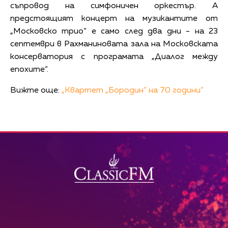
съпровод на симфоничен оркестър. А
предстоящият концерт на музикантите от
„Московско трио“ е само след два дни - на 23
септември в Рахманиновата зала на Московската
консерватория с програмата „Диалог между
епохите“.
Вижте още:
„Квартет „Бородин“ на 70 години“