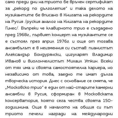
само преди дни на триото бе връчен сертификат
за „рекорд по дълголетие“ и така делото на
музикантите бе вписано в Книгата на рекордите
на Русия /руския аналог на Книгата на рекордите
Гинес/. Въпреки че клавирното трио е създадено
пред 1968г., първият концерт на музикантите се
е състоял през април 1976г. и още от тогава
ансамбълът е в неизменния си състав: пианистът
Александър Бондурянски, цигуларят Владимир
Иванов и виолончелистът Михаил Уткин. Всеки
от тях има и своята самостоятелна кариера, но
независимо от това, заедно те имат дълга
творческа история. Днес с основание се смята, че
„Московско трио“ е един от най-старите камерни
ансамбли в Русия, сформиран в Московската
консерватория, която сега чества своята 150-
годишнина. Още в началото на общия си път
триото печели награди на международни