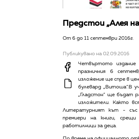
Предстои „Алея на
От 6 до 11 септември 2016г.
Публикувано на 02.09.2016
Четвъртото издание 
празничния 6 септем
изложение ще спре в це
булевард „Витоша“.В уч
„Гладстон“ ще бъдат 
изложители. Както вс
Литературният кът - със 
премиери на книги, срещи
работилници за деца.
По време на официалното отк