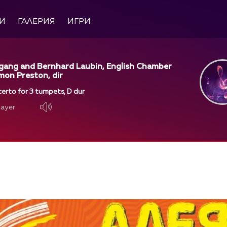
И
ГАЛЕРИЯ
ИГРИ
gang and Bernhard Laubin, English Chamber
mon Preston, dir
erto for 3 tumpets, D dur
layer
layer