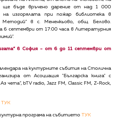
а“, ще бъде връчено дарение от над 1 000
не на изгорялата при пожар библиотека в
 Методий“ в с. Мененкьово, общ. Белово.
а 6 септември от 17:00 часа в Литературния
имий".
игата“ в София - от 6 до 11 септември от
Календара на културните събития на Столична
анизира от Асоциация "Българска книга" с
чета“, bTV radio, Jazz FМ, Classic FM, Z-Rock,
е
ТУК
ултурна програма на събитието
ТУК