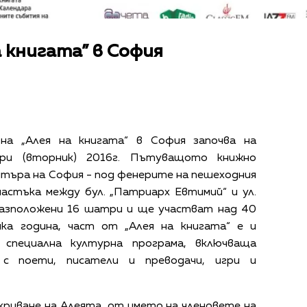
 книгата” в София
на „Алея на книгата“ в София започва на
ври (вторник) 2016г. Пътуващото книжно
нтъра на София - под фенерите на пешеходния
астъка между бул. „Патриарх Евтимий“ и ул.
разположени 16 шатри и ще участват над 40
яка година, част от „Алея на книгата“ е и
специална културна програма, включваща
 с поети, писатели и преводачи, игри и
риване на Алеята, от името на членовете на