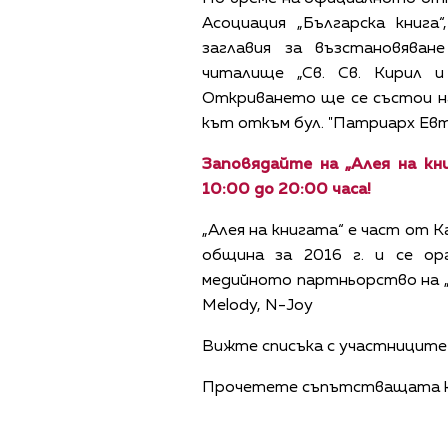
Асоциация „Българска книг
заглавия за възстановява
читалище „Св. Св. Кирил и
Откриването ще се състои н
кът откъм бул. "Патриарх Евт
Заповядайте на „Алея на кн
10:00 до 20:00 часа!
„Алея на книгата“ е част от 
община за 2016 г. и се орг
медийното партньорство на „Аз 
Melody, N-Joy
Вижте списъка с участницит
Прочетете съпътстващата к