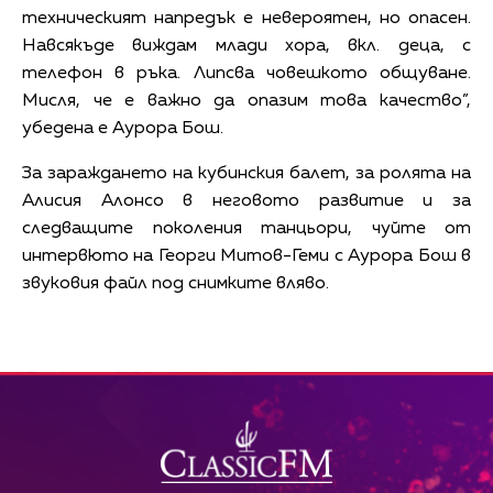
техническият напредък е невероятен, но опасен.
Навсякъде виждам млади хора, вкл. деца, с
телефон в ръка. Липсва човешкото общуване.
Мисля, че е важно да опазим това качество”,
убедена е Аурора Бош.
За зараждането на кубинския балет, за ролята на
Алисия Алонсо в неговото развитие и за
следващите поколения танцьори, чуйте от
интервюто на Георги Митов-Геми с Аурора Бош в
звуковия файл под снимките вляво.