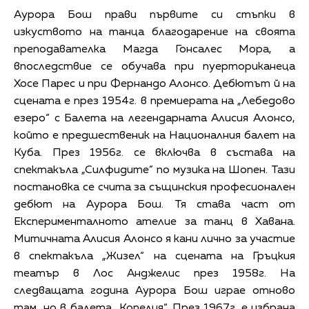
Аурора Бош прави първите си стъпки в
изкуството на танца благодарение на своята
преподавателка Магда Гонсалес Мора, а
впоследствие се обучава при пуерториканеца
Хосе Парес и при Фернандо Алонсо. Дебютът й на
сцената е през 1954г. в премиерата на „Лебедово
езеро“ с Балета на легендарната Алисия Алонсо,
който е предшественик на Националния балет на
Куба. През 1956г. се включва в състава на
спектакъла „Силфидите” по музика на Шопен. Тази
постановка се счита за същинския професионален
дебют на Аурора Бош. Тя става част от
Експерименталното ателие за танц в Хавана.
Митичната Алисия Алонсо я кани лично за участие
в спектакъла „Жизел“ на сцената на Гръцкия
театър в Лос Анджелис през 1958г. На
следващата година Аурора Бош играе отново
там, но в балета „Копелия“. През 1967г. е избрана