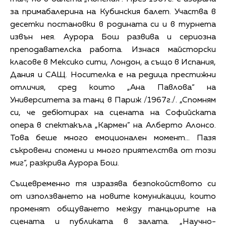
за примабалерина на Кубинския балет. Участва в
десетки постановки в родината си и в турнета
извън нея. Аурора Бош развива и сериозна
преподавателска работа. Изнася майсторски
класове в Мексико сити, Лондон, а също в Испания,
Дания и САЩ. Носителка е на редица престижни
отличия, сред които „Ана Павлова“ на
Университета за танц в Париж /1967г./. „Спомням
си, че дебютирах на сцената на Софийската
опера в спектакъла „Кармен” на Алберто Алонсо.
Това беше много емоционален момент... Пазя
съкровени спомени и много приятелства от този
миг”, разкрива Аурора Бош.
Същевременно тя изразява безпокойството си
от използването на новите комуникации, които
променят общуването между танцьорите на
сцената и публиката в залата. „Научно-