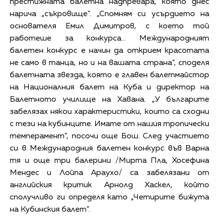
престижната балетна надпревара, която днес
нарича „съкровище”. „Спомням си усърдието на
основателя Емил Димитров, с което той
работеше за конкурса... Международният
балетен конкурс е начин да открием красотата
не само в танца, но и на вашата страна”, споделя
балетната звезда, която е главен балетмайстор
на Националния балет на Куба и директор на
Балетното училище на Хавана. „У българите
забелязах някои характеристики, които са сходни
с тези на кубинците. Имате от нашия тропически
темперамент”, посочи още Бош. След участието
си в Международния балетен конкурс във Варна
тя и още три балерини /Мирта Пла, Хосефина
Мендес и Лойпа Араухо/ са забелязани от
английския критик Арнолд Хаскел, който
сполучливо ги определя като „Четирите бижута
на Кубинския балет”.