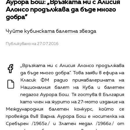
Аурора Бош: „Връзката ми с Алисия
Алонсо продължава да бъде много
добра”
Чуйте кубинската балетна звезда
Публикувано на 27.07.2016
„Връзката ми с Алисия Алонсо продължава
да бъде много добра”. Това заяви в ефира на
Класик ФМ радио примабалерината на
Националния балет на Куба и балетен
педагог Аурора Бош. Тя гостува в България
като член на журито на 27-мото издание на
Международния балетен конкурс, който се
провежда във Варна. Аурора Бош е носителка на
Сребърен /1965г./ и Златен медал /1966г./ от