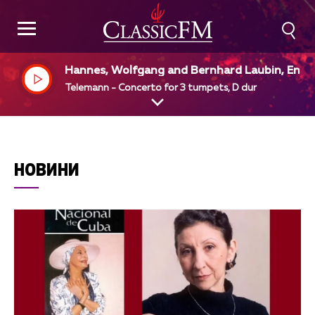
Hannes, Wolfgang and Bernhard Laubin, Engli
h Chamber Orchestra, Simon Preston, dir
Telemann - Concerto for 3 tumpets, D dur
НОВИНИ