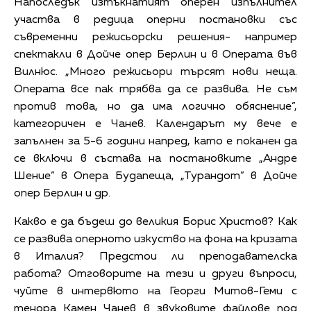
Напоследък изтъкнатият оперен изпълнител
участва в редица оперни постановки със
съвременни режисьорски решения- например
спектакли в Дойче опер Берлин и в Операта във
Вилнюс. „Много режисьори търсят нови неща.
Операта все пак трябва да се развива. Не съм
против това, но да има логично обяснение”,
категоричен е Чанев. Календарът му вече е
запълнен за 5-6 години напред, като е поканен да
се включи в състава на постановките „Андре
Шение” в Опера Будапеща, „Турандот” в Дойче
опер Берлин и др.
Какво е да бъдеш до великия Борис Христов? Как
се развива оперното изкуство на фона на кризата
в Италия? Предстои ли преподавателска
работа? Отговорите на тези и други въпроси,
чуйте в интервюто на Георги Митов-Геми с
тенора Камен Чанев в звуковите файлове под