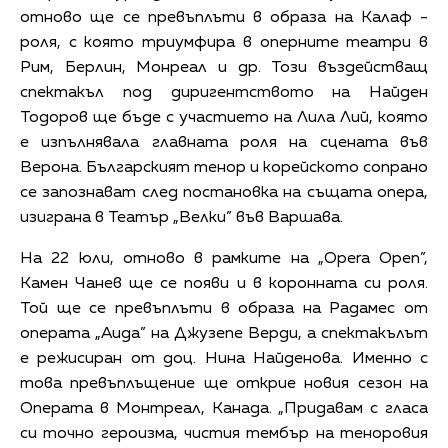
отново ще се превъплъти в образа на Калаф -
роля, с която триумфира в оперните театри в
Рим, Берлин, Монреал и др. Този въздействащ
спектакъл под диригентството на Найден
Тодоров ще бъде с участието на Лила Лий, която
е изпълнявала главната роля на сцената във
Верона. Българският тенор и корейското сопрано
се запознават след постановка на същата опера,
изиграна в Театър „Велки” във Варшава.
На 22 юли, отново в рамките на „Opera Open”,
Камен Чанев ще се появи и в коронната си роля.
Той ще се превъплъти в образа на Радамес от
операта „Аида” на Джузепе Верди, а спектакълът
е режисиран от доц. Нина Найденова. Именно с
това превъплъщение ще открие новия сезон на
Операта в Монтреал, Канада. „Придавам с гласа
си точно героизма, чистия тембър на теноровия