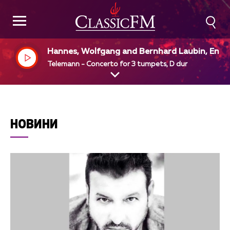
Hannes, Wolfgang and Bernhard Laubin, Engli
h Chamber Orchestra, Simon Preston, dir
Telemann - Concerto for 3 tumpets, D dur
НОВИНИ