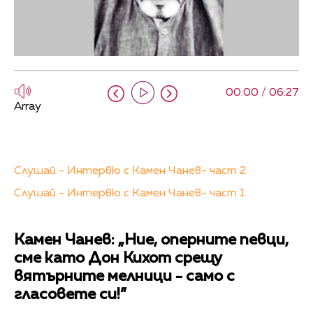
00:00 / 06:27
Array
Слушай - Интервю с Камен Чанев- част 2
Слушай - Интервю с Камен Чанев- част 1
Камен Чанев: „Ние, оперните певци,
сме като Дон Кихот срещу
вятърните мелници - само с
гласовете си!”