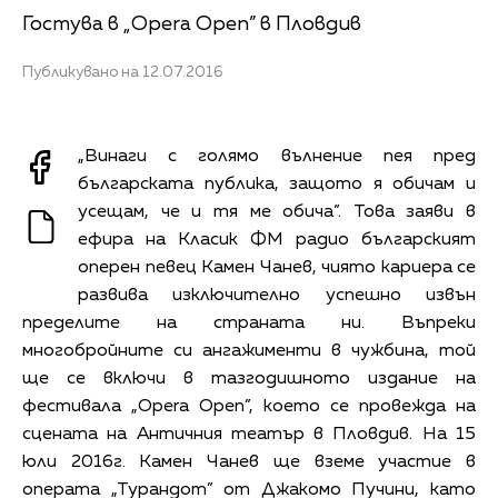
Гостува в „Opera Open” в Пловдив
Публикувано на 12.07.2016
„Винаги с голямо вълнение пея пред
българската публика, защото я обичам и
усещам, че и тя ме обича”. Това заяви в
ефира на Класик ФМ радио българският
оперен певец Камен Чанев, чиято кариера се
развива изключително успешно извън
пределите на страната ни. Въпреки
многобройните си ангажименти в чужбина, той
ще се включи в тазгодишното издание на
фестивала „Opera Open”, което се провежда на
сцената на Античния театър в Пловдив. На 15
юли 2016г. Камен Чанев ще вземе участие в
операта „Турандот” от Джакомо Пучини, като