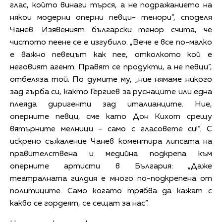
глас, който винаги търся, а не подражанието на
някои модерни оперни певци- тенори”, споделя
Чанев. Изявеният български тенор счита, че
чистото пеене се е изгубило. „Вече е все по-малко
е важно певецът как пее, отколкото кой е
неговият агент. Правят се продукти, а не певци”,
отбеляза той. По думите му, „ние нямаме никого
зад гърба си, както Гергиев за руснаците или една
плеяда диригенти зад италианците. Ние,
оперните певци, сме като Дон Кихот срещу
вятърните мелници - само с гласовете си!”. С
искрено съжаление Чанев коментира липсата на
правителствена и медийна подкрепа към
оперните артисти в България: „Даже
театралната гилдия е много по-подкрепена от
политиците. Само когато трябва да кажат с
какво се гордеят, се сещат за нас”.