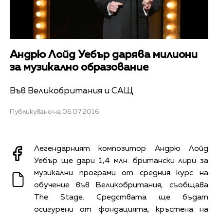
Андрю Лойд Уебър дарява милиони
за музикално образование
Във Великобритания и САЩ
Публикувано на 06.07.2016
Легендарният композитор Андрю Лойд
Уебър ще дари 1,4 млн. британски лири за
музикални програми от средния курс на
обучение във Великобритания, съобщава
The Stage. Средствата ще бъдат
осигурени от фондацията, кръстена на