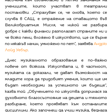
насочена към извънкласни и летни занимания на
учениците, които участват в театрални
постановки. „Страхувам се, че онова, което се
случва в САЩ, е отражение на ставащото във
Великобриатния. Мисля, че никой не разбира
добре с какви финанси разполагат страните ни и
че всяко пени, вложено в изкуството, ще се върне
по някакъв начин, умножено по пет”, заявява
Андрю
Лойд Уебър
.
„Днес музикалното образование е по-важно
повече от всякога. Изкуствата и, в частност,
музиката са доказали, че дават възможност на
младите хора да придобият умения, които ще им
бъдат необходими за успешното им бъдеще”,
казва той. „Обучението по изкуства допринася за
духовното благосъстояние на децата и тяхното
разбиране, което проявяват към останалите
дисциплини. Ако започнеш да учиш музика, веднага