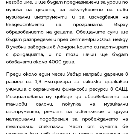
негово име, и ще бъдат предназначени за уроци по
музика на децата, за закупуването на нови
музикални инструменти и за изследвания на
въздействието на програмата върху
образованието на децата. Обещаните суми ще
бъдат разпределени през септември 2016г. между
8 учебни заведения в Лондон, които си партнират
с фондацията, и по този начин ще бъдат
обхванати около 4000 деца.
Преди около един месец Уебър направи дарение в
размер на 1,3 млн.долара за няколко държавни
училища с ограничени финансови ресурси в САЩ.
Инициативата му доведе до обновяването на
танцови салони, покупка на музикални
инструменти, ремонт на осветление и други
материални подобрения за провеждането на
театрални спектакли. Част от сумата бе