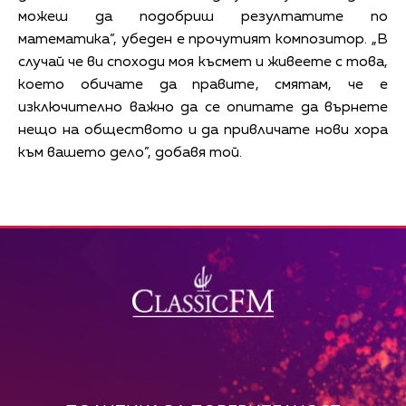
можеш да подобриш резултатите по
математика”, убеден е прочутият композитор. „В
случай че ви споходи моя късмет и живеете с това,
което обичате да правите, смятам, че е
изключително важно да се опитате да върнете
нещо на обществото и да привличате нови хора
към вашето дело”, добавя той.