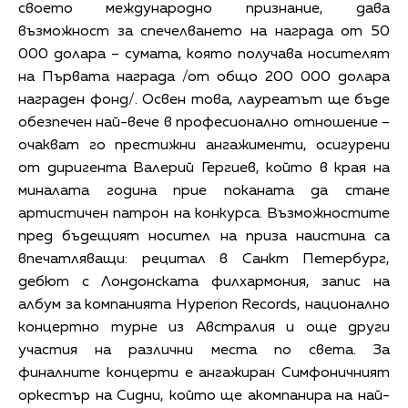
своето международно признание, дава
възможност за спечелването на награда от 50
000 долара – сумата, която получава носителят
на Първата награда /от общо 200 000 долара
награден фонд/. Освен това, лауреатът ще бъде
обезпечен най-вече в професионално отношение –
очакват го престижни ангажименти, осигурени
от диригента Валерий Гергиев, който в края на
миналата година прие поканата да стане
артистичен патрон на конкурса. Възможностите
пред бъдещият носител на приза наистина са
впечатляващи: рецитал в Санкт Петербург,
дебют с Лондонската филхармония, запис на
албум за компанията Hyperion Records, национално
концертно турне из Австралия и още други
участия на различни места по света. За
финалните концерти е ангажиран Симфоничният
оркестър на Сидни, който ще акомпанира на най-