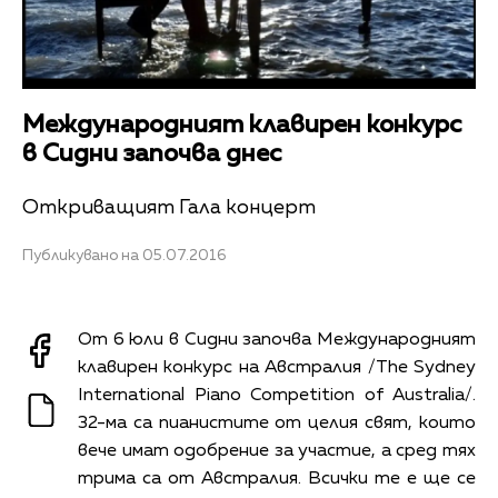
Международният клавирен конкурс
в Сидни започва днес
Откриващият Гала концерт
Публикувано на 05.07.2016
От 6 юли в Сидни започва Международният
клавирен конкурс на Австралия /The Sydney
International Piano Competition of Australia/.
32-ма са пианистите от целия свят, които
вече имат одобрение за участие, а сред тях
трима са от Австралия. Всички те е ще се