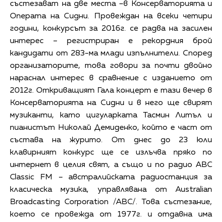
състезават на две места –в Консерваторията и
Операта на Сидни. Провеждан на всеки четири
години, конкурсът за 2016г. се радва на засилен
интерес – регистриран е рекордния брой
кандидати от 283-ма млади изпълнители. Според
организаторите, това говори за почти двойно
нараснал интерес в сравнение с изданието от
2012г. Откриващият Гала концерт е тази вечер в
Консерваторията на Сидни и в него ще свирят
музиканти, като цигуларката Тасмин Литъл и
пианистът Николай Демиденко, който е част от
състава на журито. От днес до 23 юли
клавирният конкурс ще се излъчва пряко по
интернет в целия свят, а също и по радио ABC
Classic FM – австралийската радиостанция за
класическа музика, управлявана от Australian
Broadcasting Corporation /ABC/. Това състезание,
което се провежда от 1977г. и отдавна има