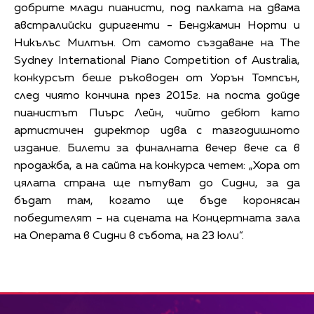
добрите млади пианисти, под палката на двама
австралийски диригенти - Бенджамин Норти и
Никълъс Милтън. От самото създаване на The
Sydney International Piano Competition of Australia,
конкурсът беше ръководен от Уорън Томпсън,
след чиято кончина през 2015г. на поста дойде
пианистът Пиърс Лейн, чийто дебют като
артистичен директор идва с тазгодишното
издание. Билети за финалната вечер вече са в
продажба, а на сайта на конкурса четем: „Хора от
цялата страна ще пътуват до Сидни, за да
бъдат там, когато ще бъде коронясан
победителят – на сцената на Концертната зала
на Операта в Сидни в събота, на 23 юли“.