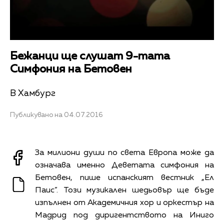
Бежанци ще слушат 9-тата
Симфония на Бетовен
В Хамбург
Публикувано на 04.07.2016
За милиони души по света Европа може да
означава именно Деветата симфония на
Бетовен, пише испанският вестник „Ел
Паис”. Този музикален шедьовър ще бъде
изпълнен от Академичния хор и оркестър на
Мадрид под диригентството на Иниго