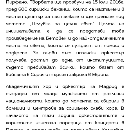
Пирфано. Творбата ще прозвучи на 15 юли 2016г.
пред 600 сирийски бежанци, които са настанени в
местен център за настаяване и ще премине под
мотото „Целувка за целия свят”. Целта на
инициативата е да се представи това
произведение на Бетовен и до най-отдалечените
места по света, които се нуждаят от помощ и
подкрепа. За първи път испански оркестър
получава достъп до една от институциите,
където пребивават всички, които бягат от
войната в Сирия и търсят закрила в Европа.
Академичният хор и оркестър на Мадрид е
създаден от млади музиканти от различни
националности, които до момента са свирили в
болници и центрове за социално слаби хора. В
началото на тази година оркестрантите и
хористите изнесоха поредица от концерти в