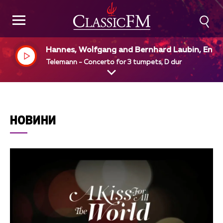
Hannes, Wolfgang and Bernhard Laubin, Engli
h Chamber Orchestra, Simon Preston, dir
Telemann - Concerto for 3 tumpets, D dur
НОВИНИ