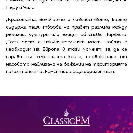
Панама, а преди това са посещавали Колумбия,
Перу и Чили.
„Красотата, величието и човечеството, което
съдържа тази творба не правят разлика между
религии, култури или езици", обяснява Пирфано.
„Този мост е изключителният мост, който е
необходим на Европа в този момент, за да се
справи със сериозната криза, провокирана от
масовото навлизане на бежанци на територията
на континента", коментира още диригентът.