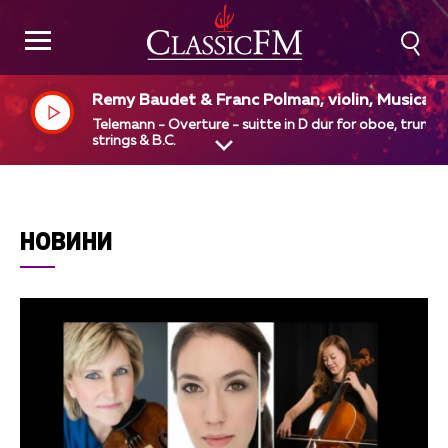
Remy Baudet & Franc Polman, violin, Musica 
phion, Pieter - Jan Belder, dir
Telemann - Overture - suitte in D dur for oboe, trumpe
strings & B.C.
НОВИНИ