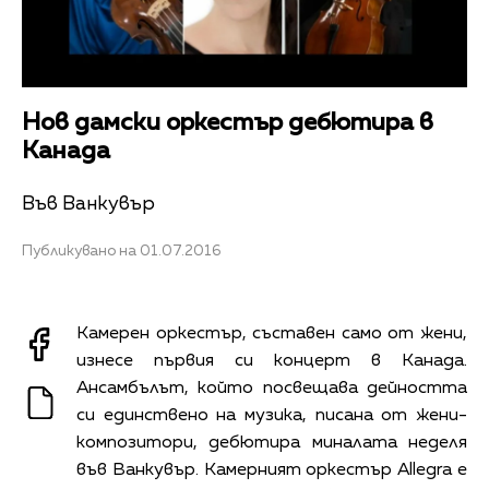
Нов дамски оркестър дебютира в
Канада
Във Ванкувър
Публикувано на 01.07.2016
Камерен оркестър, съставен само от жени,
изнесе първия си концерт в Канада.
Ансамбълът, който посвещава дейността
си единствено на музика, писана от жени-
композитори, дебютира миналата неделя
във Ванкувър. Камерният оркестър Allegra е