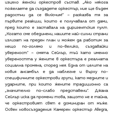
изцяло женски оркестров състав. „Ако някога
пожелаете да създадете оркестър, ние ще бъдем
радостни да се включим!“ – разказва тя за
първите реакции, които е получавала от дами,
пред които е заставала на диригентския пулт.
„Когато сме обединени, нашите най-силни страни
излизат на преден план и можем да работим за
нещо по-голямо и по-велико, създавайки
увереност“ – смята Сейлър, тъй като именно
увереността у жените в оркестъра е реалната
социална промяна, според нея. Една от целите на
новия ансамбъл е да наблегне и върху по-
специфичните оркестрови групи, като медните и
ударните, при които жените традиционно са
„значително по-слабо представени“. Джана
Сейлър иска да промени това, защото не е тайна,
че оркестровият свят е доминиран от мъже.
Освен новосъздадения Камерен оркестър Allegra,