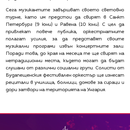
Сега музикантите завършват своето световно
турне, като им предстои да свирят в Санкт
Петербург (9 юни) и Равена (10 юни). С цел да
привлекат повече публика, оркестрнатните
полагат усилия, за да представят своите
музикални програми извън концертните зали.
Поради това, до края на месеца те ще свирят на
нетрадиционни места, където могат да бъдат
слушани от различни социални групи. Солисти от
Будапещенския фестивален оркестър ще изнесат
рецитали в училища, болници, домове за сираци и
дори затвори на територията на Унгария.