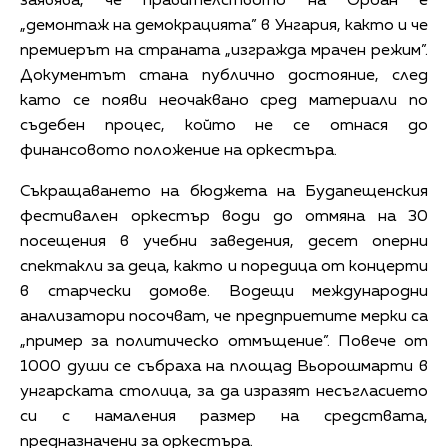
заявява, че правителството на Орбан е
„демонтаж на демокрацията” в Унгария, както и че
премиерът на страната „изгражда мрачен режим”.
Документът стана публично достояние, след
като се появи неочаквано сред материали по
съдебен процес, който не се отнася до
финансовото положение на оркестъра.
Съкращаването на бюджета на Будапещенския
фестивален оркестър води до отмяна на 30
посещения в учебни заведения, десет оперни
спектакли за деца, както и поредица от концерти
в старчески домове. Водещи международни
анализатори посочват, че предприетите мерки са
„пример за политическо отмъщение”. Повече от
1000 души се събраха на площад Вьорошмарти в
унгарската столица, за да изразят несъгласието
си с намаления размер на средствата,
предназначени за оркестъра.