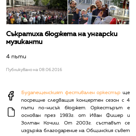
Съкратиха бюджета на унгарски
музиканти
4 пъти
Публикувано на 08.06.2016
Будапещенският фестивален оркестър
ще
посрещне следващия концертен сезон с 4
пъти по-нисък бюджет. Оркестърът е
основан през 1983г. от Иван Фишер и
Золтан Кочиш. От 2003г. съставът се
издържа благодарение на Общинския съвет