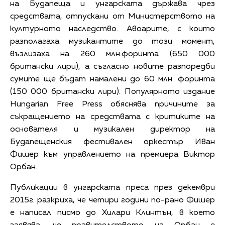
на Будапеща и унгарската държава чрез
средствата, отпускани от Министерството на
културното наследство. Авоарите, с които
разполагаха музикантите до този момент,
възлизаха на 260 млн.форинта (650 000
британски лири), а съгласно новите разпоредби
сумите ще бъдат намалени до 60 млн. форинта
(150 000 британски лири). Популярното издание
Hungarian Free Press обяснява причините за
съкращението на средствата с критиките на
основателя и музикален директор на
Будапещенския фестивален оркестър Иван
Фишер към управлението на премиера Виктор
Орбан.
Публикации в унгарската преса през декември
2015г. разкриха, че четири години по-рано Фишер
е написал писмо до Хилари Клинтън, в което