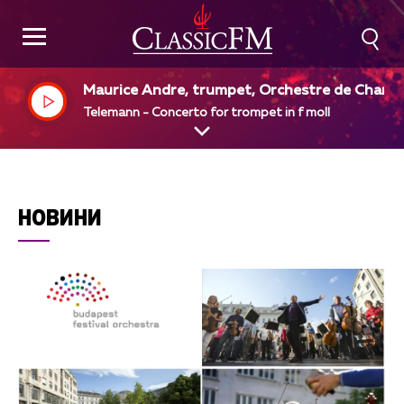
Maurice Andre, trumpet, Orchestre de Chamb
e de Rouen, Albert Beaucamp, dir
Telemann - Concerto for trompet in f moll
НОВИНИ