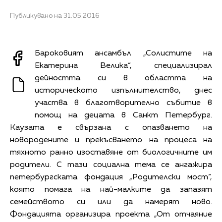
Публикувано на 31.05.2016
Бароковият ансамбъл „Солистите на
Екатерина Велика“, специализирал
дейността си в областта на
историческото изпълнителство, днес
участва в благотворително събитие в
помощ на децата в Санкт Петербург.
Каузата е свързана с опазването на
новородените и прекъсването на процеса на
тяхното ранно изоставяне от биологичните им
родители. С тази социална тема се ангажира
петербургската фондация „Родителски мост“,
която помага на най-малките да запазят
семейството си или да намерят ново.
Фондацията организира проекта „От отчаяние