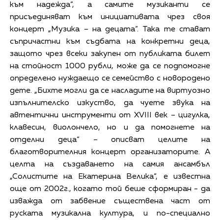
към надежда“, а самите музиканти се
присъединяват към инициативата чрез своя
концерт „Музика – на децата“. Така те стават
съпричастни към съдбата на конкретни деца,
защото чрез всеки закупен от публиката билет
на стойност 1000 рубли, може да се подпомогне
определено нуждаещо се семейство с новородено
дете. „Бихте могли да се насладите на виртуозно
изпълнителско изкуство, да чуете звука на
автентични инструменти от XVIII век – цигулка,
клавесин, виолончело, но и да помогнете на
отделни деца“ – описват целите на
благотворителния концерт организаторите. А
целта на създаването на самия ансамбъл
„Солистите на Екатерина Велика“, е известна
още от 2002г., когато той беше сформиран - да
изважда от забвение съществена част от
руската музикална култура, и по-специално