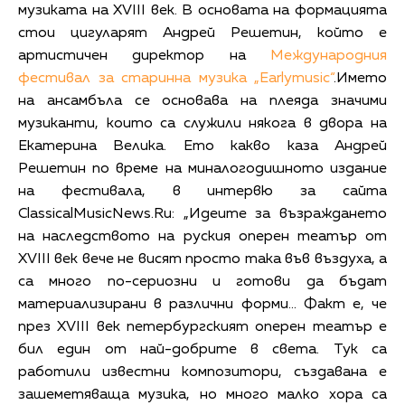
музиката на XVIII век. В основата на формацията
стои цигуларят Андрей Решетин, който е
артистичен директор на
Международния
фестивал за старинна музика „Earlymusic“
.Името
на ансамбъла се основава на плеяда значими
музиканти, които са служили някога в двора на
Екатерина Велика. Ето какво каза Андрей
Решетин по време на миналогодишното издание
на фестивала, в интервю за сайта
ClassicalMusicNews.Ru: „Идеите за възраждането
на наследството на руския оперен театър от
XVIII век вече не висят просто така във въздуха, а
са много по-сериозни и готови да бъдат
материализирани в различни форми… Факт е, че
през XVIII век петербургският оперен театър е
бил един от най-добрите в света. Тук са
работили известни композитори, създавана е
зашеметяваща музика, но много малко хора са