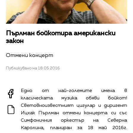
Пърлман бойкотира американски
закон
Отмени концерт
Публикувано на 18.05.2016
Едно от най-големите имена в
класическата музика обяви бойкот!
Световноизвестният цигулар и диригент
Ицхак Пърлман отмени концерта си със
Симфоничния оркестър на Северна
Каролина, планиран за 18 май 2016г.