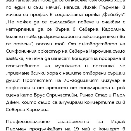
застъпвал за това да се отнасяме към всички хора
по един и същ начин”, написа Ицхак Пърлман в
личния си профил в социалната мрежа „Фейсбук”.
„Не можех да се съгласявам повече и очаквам с
нетърпение да се върна в Северна Каролина,
когато това дискриминационно законодателство
се отмени”, посочи той. От ръководството на
Симфоничния оркестър на Северна Каролина също
заявиха, че няма да изнесат концертна програма в
отсъствието на музиканта и посочиха, че
„приемаме всички хора с нашите отворени сърца и
души”. Протестът на 70-годишният цигулар е
подкрепен и от артисти от популярната и рок
сцена като Брус Спрингстийн, Ринго Стар и Пърл
Джем, които също са анулирали концертите си в
Северна Каролина.
Професионалните ангажименти на Ицхак
Пърлман продължават на 19 май с концерт в