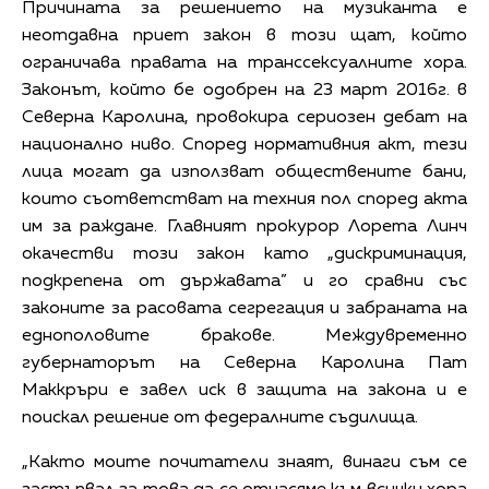
Причината за решението на музиканта е
неотдавна приет закон в този щат, който
ограничава правата на транссексуалните хора.
Законът, който бе одобрен на 23 март 2016г. в
Северна Каролина, провокира сериозен дебат на
национално ниво. Според нормативния акт, тези
лица могат да използват обществените бани,
които съответстват на техния пол според акта
им за раждане. Главният прокурор Лорета Линч
окачестви този закон като „дискриминация,
подкрепена от държавата” и го сравни със
законите за расовата сегрегация и забраната на
еднополовите бракове. Междувременно
губернаторът на Северна Каролина Пат
Маккръри е завел иск в защита на закона и е
поискал решение от федералните съдилища.
„Както моите почитатели знаят, винаги съм се