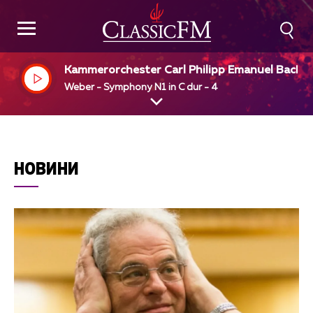
Kammerorchester Carl Philipp Emanuel Bach, 
artmut Henhen, dir
Weber - Symphony N1 in C dur - 4
НОВИНИ