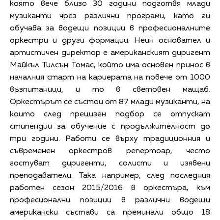
която вече близо 30 години подготвя млади
музиканти чрез различни програми, като ги
обучава за водещи позиции в професионалните
оркестри и други формации. Неин основател и
артистичен директор е американският диригент
Майкъл Тилсън Томас, който има основен принос в
началния старт на кариерата на повече от 1000
възпитаници, и то в световен мащаб.
Оркестърът се състои от 87 млади музиканти, на
които след прецизен подбор се отпускат
стипендии за обучение с продължителност до
три години. Работи се върху традиционния и
съвременен оркестров репертоар, често
гостуват диригенти, солисти и изявени
преподаватели. Така например, след последния
работен сезон 2015/2016 в оркестъра, към
професионални позиции в различни водещи
американски състави са преминали общо 18