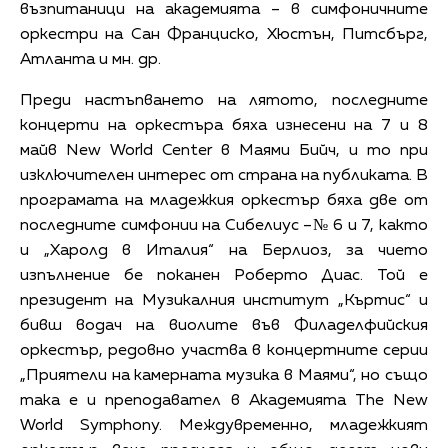
възпитаници на академията – в симфоничните
оркестри на Сан Франциско, Хюстън, Питсбърг,
Атланта и мн. др.
Преди настъпването на лятото, последните
концерти на оркестъра бяха изнесени на 7 и 8
майв New World Center в Маями Бийч, и то при
изключителен интерес от страна на публиката. В
програмата на младежкия оркестър бяха две от
последните симфонии на Сибелиус –№ 6 и 7, както
и „Харолд в Италия“ на Берлиоз, за чието
изпълнение бе поканен Роберто Диас. Той е
президент на Музикалния институт „Къртис“ и
бивш водач на виолите във Филаделфийския
оркестър, редовно участва в концертните серии
„Приятели на камерната музика в Маями“, но също
така е и преподавател в Академията The New
World Symphony. Междувременно, младежкият