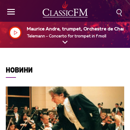
Maurice Andre, trumpet, Orchestre de Chamb
e de Rouen, Albert Beaucamp, dir
Telemann - Concerto for trompet in f moll
НОВИНИ