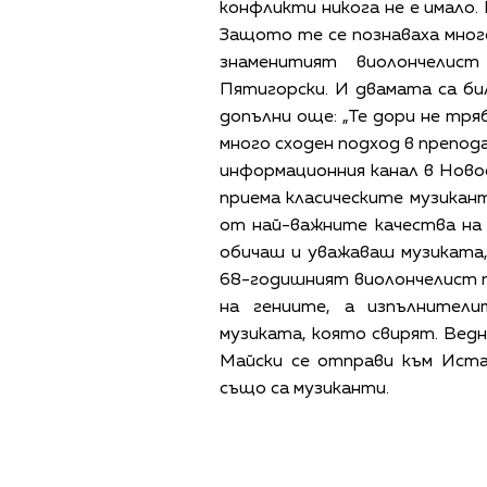
конфликти никога не е имало.
Защото те се познаваха много
знаменитият виолончелис
Пятигорски. И двамата са бил
допълни още: „Те дори не тря
много сходен подход в препод
информационния канал в Новос
приема класическите музикант
от най-важните качества на 
обичаш и уважаваш музиката, 
68-годишният виолончелист 
на гениите, а изпълнител
музиката, която свирят. Вед
Майски се отправи към Иста
също са музиканти.