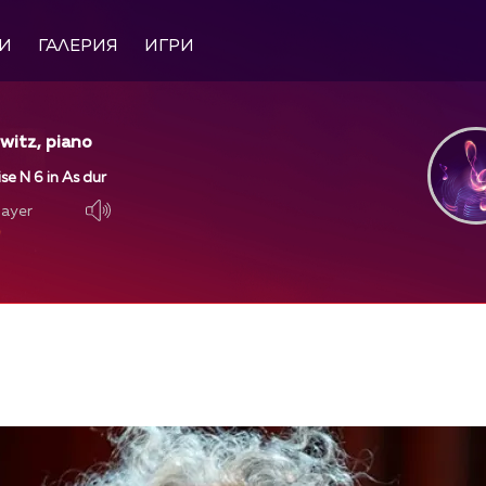
И
ГАЛЕРИЯ
ИГРИ
witz, piano
se N 6 in As dur
layer
layer