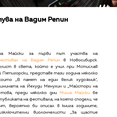
ува на Вадим Репин
ша Майски за първи път участва на
фестивал на Вадим Репин
в Новосибирск.
елист в света, който е учил при Мстислав
 Пятигорски, представя тази година няколко
които „В памет на един велик художник",
ишнината на Йехуди Менухин и „Майстори на
н това, преди няколко дни
Миша Майски
бе
 публиката на фестивала, на която сподели, че
нт, вероятно би описал в книга годините,
зключителни виолончелисти: „За щастие