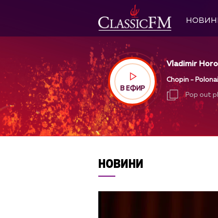
НОВИН
Vladimir Horo
Chopin - Polonai
В ЕФИР
Pop out p
Pop out p
НОВИНИ