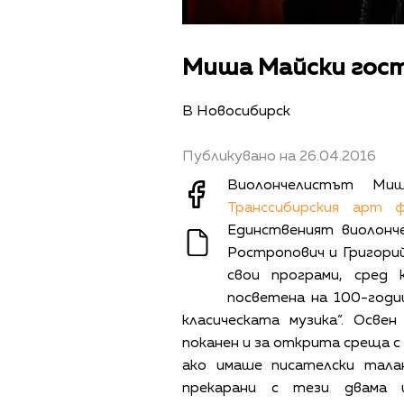
Миша Майски гост
В Новосибирск
Публикувано на 26.04.2016
Виолончелистът Ми
Транссибирския арт 
Единственият виолонч
Ростропович и Григорий
свои програми, сред 
посветена на 100-год
класическата музика“. Осве
поканен и за открита среща с
ако имаше писателски тала
прекарани с тези двама и