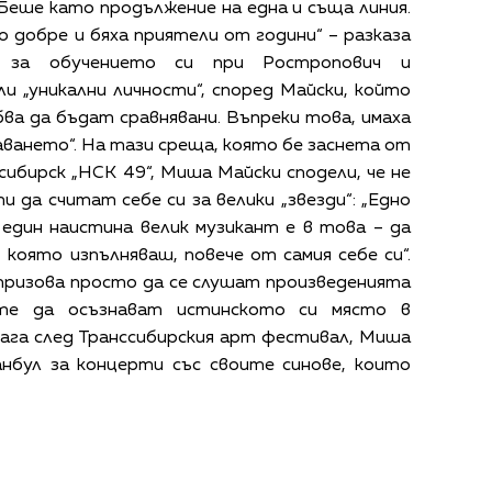
 Беше като продължение на една и съща линия.
 добре и бяха приятели от години“ – разказа
т за обучението си при Ростропович и
и „уникални личности“, според Майски, който
бва да бъдат сравнявани. Въпреки това, имаха
аването“. На тази среща, която бе заснета от
ибирск „НСК 49“, Миша Майски сподели, че не
и да считат себе си за велики „звезди“: „Едно
един наистина велик музикант е в това – да
която изпълняваш, повече от самия себе си“.
призова просто да се слушат произведенията
ите да осъзнават истинското си място в
нага след Транссибирския арт фестивал, Миша
нбул за концерти със своите синове, които