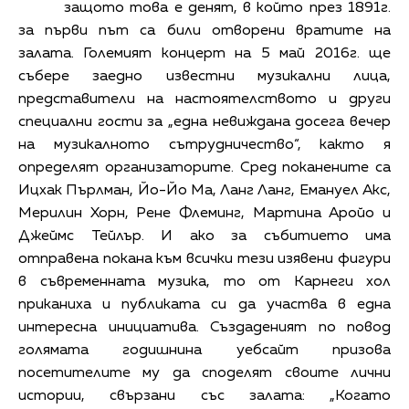
защото това е денят, в който през 1891г.
за първи път са били отворени вратите на
залата. Големият концерт на 5 май 2016г. ще
събере заедно известни музикални лица,
представители на настоятелството и други
специални гости за „една невиждана досега вечер
на музикалното сътрудничество“, както я
определят организаторите. Сред поканените са
Ицхак Пърлман, Йо-Йо Ма, Ланг Ланг, Емануел Акс,
Мерилин Хорн, Рене Флеминг, Мартина Аройо и
Джеймс Тейлър. И ако за събитието има
отправена покана към всички тези изявени фигури
в съвременната музика, то от Карнеги хол
приканиха и публиката си да участва в една
интересна инициатива. Създаденият по повод
голямата годишнина уебсайт призова
посетителите му да споделят своите лични
истории, свързани със залата: „Когато