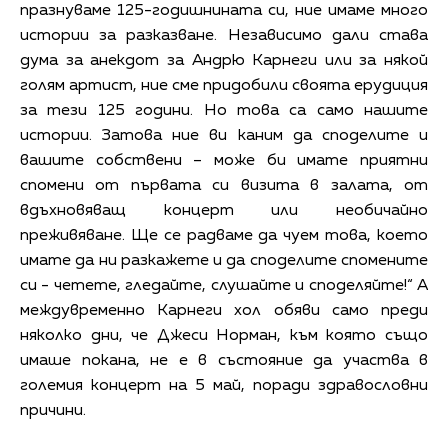
празнуваме 125-годишнината си, ние имаме много
истории за разказване. Независимо дали става
дума за анекдот за Андрю Карнеги или за някой
голям артист, ние сме придобили своята ерудиция
за тези 125 години. Но това са само нашите
истории. Затова ние ви каним да споделите и
вашите собствени – може би имате приятни
спомени от първата си визита в залата, от
вдъхновяващ концерт или необичайно
преживяване. Ще се радваме да чуем това, което
имате да ни разкажете и да споделите спомените
си - четете, гледайте, слушайте и споделяйте!“ А
междувременно Карнеги хол обяви само преди
няколко дни, че Джеси Норман, към която също
имаше покана, не е в състояние да участва в
големия концерт на 5 май, поради здравословни
причини.