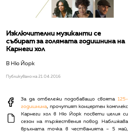
Изключителни музиканти се
събират за голямата годишнина на
Карнеги хол
В Ню Йорк
Публикувано на 21.04.2016
За да отбележи подобаващо своята
125-
годишнина
, прочутият концертен комплекс
Карнеги хол в Ню Йорк посвети целия си
сезон на тържествения повод. Наближава
връхната точка в честванията – 5 май,