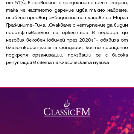
от 51%, в сравнение с предишните шест години,
така че частното дарение идва тъкмо навреме,
особено предвид амбициозните планове на Мирга
Гражините-Тила. „Очакваме с нетърпение да видим
процъфтяването на оркестъра в периода до
неговия вековен юбилей през 2020г.“- обявиха от
благотворителната фондация, която принципно
подкрепя организации, ползващи се с висока
репутация в света на класическата музика.