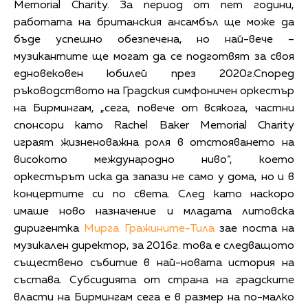
Memorial Charity. За период от пет години,
работата на британския ансамбъл ще може да
бъде успешно обезпечена, но най-вече –
музикантите ще могат да се подготвят за своя
едновековен юбилей през 2020г.Според
ръководството на Градския симфоничен оркестър
на Бирмингам, „сега, повече от всякога, частни
спонсори като Rachel Baker Memorial Charity
играят жизненоважна роля в отстояването на
високото международно ниво“, което
оркестърът иска да запази не само у дома, но и в
концертите си по света. След като наскоро
имаше ново назначение и младата литовска
диригентка
Мирга Гражините-Тила
зае поста на
музикален директор, за 2016г. това е следващото
съществено събитие в най-новата история на
състава. Субсидията от страна на градските
власти на Бирмингам сега е в размер на по-малко