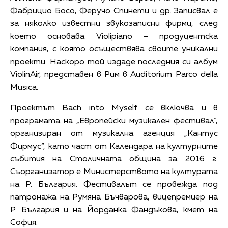
Фабрицио Босо, Феручо Спинети и др. Записвал е
за няколко известни звукозаписни фирми, след
което основава Violipiano – продуцентска
компания, с която осъществява своите уникални
проекти. Наскоро той издаде последния си албум
ViolinAir, представен в Рим в Auditorium Parco della
Musica.
Проектът Bach into Myself се включва и в
програмата на „Европейски музикален фестивал“,
организиран от музикална агенция „Кантус
Фирмус“, като част от Календара на културните
събития на Столичната община за 2016 г.
Съорганизатор е Министерството на културата
на Р. България. Фестивалът се провежда под
патронажа на Румяна Бъчварова, вицепремиер на
Р. България и на Йорданка Фандъкова, кмет на
София.