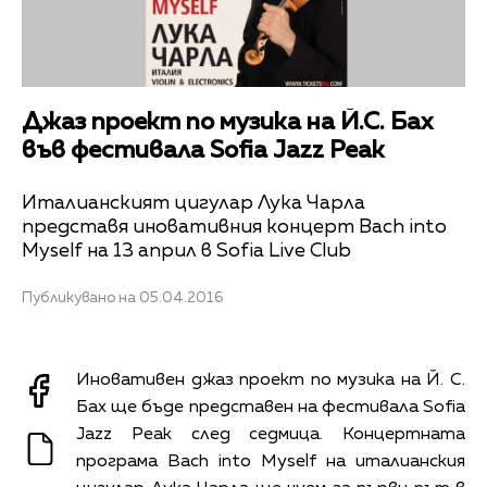
Джаз проект по музика на Й.С. Бах
във фестивала Sofia Jazz Peak
Италианският цигулар Лука Чарла
представя иновативния концерт Bach into
Myself на 13 април в Sofia Live Club
Публикувано на 05.04.2016
Иновативен джаз проект по музика на Й. С.
Бах ще бъде представен на фестивала Sofia
Jazz Peak след седмица. Концертната
програма Bach into Myself на италианския