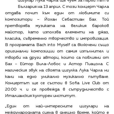
цигулар Лука Чарла ще чуем за първи път в
България на 13 април. С този концерт Чарла
отдава почит към един от любимите си
композитори – Йохан Себастиан Бах. Той
претворява музиката на великия бароков
майстор, като използва елементи на джаз,
класика, съвременно творчество и импровизация.
В програмата Bach into Myself са включени също
оригинални композиции от самия изпълнител и
творби на други автори, които са повлияни от
Бах - Ейтор Вила-Лобос и Астор Пиацола. С
магическия звук на своята цигулка Лука Чарла ни
кани на едно уникално музикално пътуване.
Концертът ще се състои в Sofia Live Club от
20:00 ч. и се провежда в сътрудничество с
Италианския културен институт.
„Един от най-интересните цигулари на
международната сцена в днешно време, който е