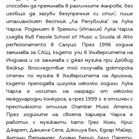
способен да преминава в различните жанрове, без
изобщо да загуби безупречния си стил", пише
италианският вестник „Ла Република“ за Лука
Чарла. Роденият в Тремоли (Италия) Лука Чарла
следва във Fiesole School of Music и Scuola di Alto
perfezionamento в Салуцо. През 1996 година
заминава за САЩ, където учи в Университета на
Индиана и се занимава с джаз музика при Дейвид
Бейкър. Впоследствие той получава докторска
степен по музика в Университета на Аризона,
където преподава цигулка няколко години. Лука
Чарла е носител на награди от няколко
международни конкурса, а през 1999 г. е отличен с
престижното отличие Chamber Music America.
През годините на своята кариера Чарла е
работил с музиканти като Грег Коен, Крис
Джарет, Даниеле Сепе, Джошуа Бел, Едгар Майер,
Антъни Фернандес, Лучано Берио, Лело Парети,