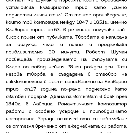
смятат, че Шуман е първият, който официално
установява клавирното трио като „силно
подчертан личен стил”. От трите произведение,
които той композира между 1847 и 1851г., именно
Клавирно трио, оп.63, в ре минор получава най-
висок прием от публиката. Творбата е написана
за цигулка, чело и пиано и продължава
приблизително 30 минути. Робeрт Шуман
посвещава произведението на съпругата си
Клара по повод нейния 28-ми рожден ден. Тази
негова творба е създадена в отговор на
изключителния й жест- написването на Клавирно
трио, оп.17 година по-рано, поднесено като
сватбен подарък. Двамата встъпват в брак през
1840г. в Лайпциг. Романтичният композитор
работи с особено усърдие и приповдигнато
настроение. Заради психическото си заболяване
се оттегля временно от ежедневната си работа.