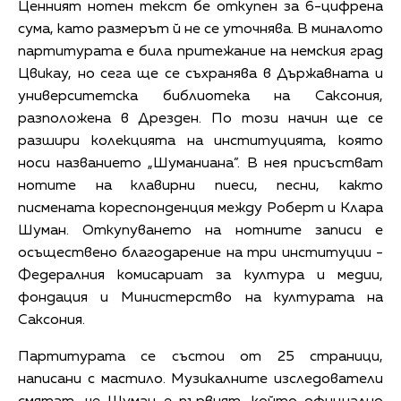
Ценният нотен текст бе откупен за 6-цифрена
сума, като размерът й не се уточнява. В миналото
партитурата е била притежание на немския град
Цвикау, но сега ще се съхранява в Държавната и
университетска библиотека на Саксония,
разположена в Дрезден. По този начин ще се
разшири колекцията на институцията, която
носи названието „Шуманиана”. В нея присъстват
нотите на клавирни пиеси, песни, както
писмената кореспонденция между Робeрт и Клара
Шуман. Откупуването на нотните записи е
осъществено благодарение на три институции -
Федералния комисариат за култура и медии,
фондация и Министерство на културата на
Саксония.
Партитурата се състои от 25 страници,
написани с мастило. Музикалните изследователи