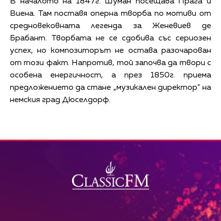
В началото на 1847г. Шуман посещава Прага и
Виена. Там поставя оперна творба по мотиви от
средновековната легенда за Женевиев де
Брабант. Творбата не се сдобива със сериозен
успех, но композиторът не остава разочарован
от този факт. Напротив, той започва да твори с
особена енергичност, а през 1850г. приема
предложението да стане „музикален директор” на
немския град Дюселдорф.