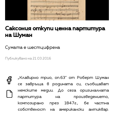
Саксония откупи ценна партитура
на Шуман
Сумата е шестцифрена
Публикувано на 21.03.2016
„Клавирно трио, оп.63” от Робeрт Шуман
се завръща в родината си, съобщават
немските медии. До сега оригиналната
партитура на произведението,
композирано през 1847г., бе частна
собственост на американски антиквар.