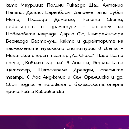
като Маурицио Полини Рикардо Шаи, Антонио
Папано, Даниел Баренбойм, Даниеле Гати, Зубин
Мета, Пласидо Доминго, Рената Ското,
режисьорът и драматург - носител на
Нобеловата награда Дарио Фо, кинорежисьора
Бернардо Бертолучи, както и директорите на
най-големите музикални институции в света –
Миланския оперен театър „Ла Скала”, Парижката
опера, „Ковънт гардън” в Лондон, Берлинската
щатсопер, Щатскапеле Дрезден, оперните
театри в Лос Анджелис и Сан Франциско и др.
Своя подпис е положила и българската оперна
прима Райна Кабаиванска.