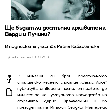
Ще бъдат ли достъпни архивите на
Верди и Пучини?
В подписката участва Райна Кабаиванска
Публикувано на 18.03.2016
В миналия си брой престижното
италианско месечно списание „Classic Voice”
публикува отворено писмо, отправено до
министъра на културното наследство на
страната Дарио Франческини и до
президента на Италия Серджо Матерела.