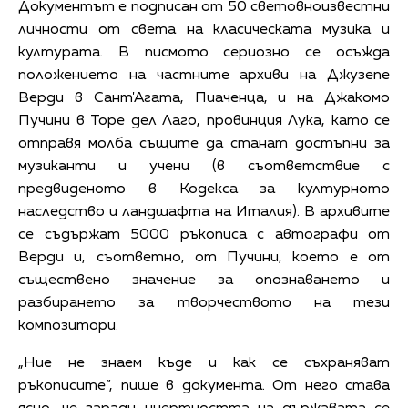
Документът е подписан от 50 световноизвестни
личности от света на класическата музика и
културата. В писмото сериозно се осъжда
положението на частните архиви на Джузепе
Верди в Сант'Агата, Пиаченца, и на Джакомо
Пучини в Торе дел Лаго, провинция Лука, като се
отправя молба същите да станат достъпни за
музиканти и учени (в съответствие с
предвиденото в Кодекса за културното
наследство и ландшафта на Италия). В архивите
се съдържат 5000 ръкописа с автографи от
Верди и, съответно, от Пучини, което е от
съществено значение за опознаването и
разбирането за творчеството на тези
композитори.
„Ние не знаем къде и как се съхраняват
ръкописите”, пише в документа. От него става