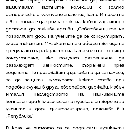
ясно, че заради инертността на държавата се
защитават частните колекции с голямо
историческо и културно значение, като Италия не
е в състояние да прилага закона, който гарантира
достъпа до такива архиви. „Собствениците не
позволяват дори на учените да се консултират”,
гласи текстът. Музикантите и обществениците
предлагат изграждането на каталог и подходящо
консултиране, ако получат разрешение да
разглеждат ценностите, съхранени през
годините. Те призовават държавата да се намеси,
за да защити културата, както става при
подобни случаи в други европейски държави. Извън
Италия наследството на най-важните
композитори в класическата музика е отворено за
учените и дори дигитализирано, пояснява в-к
„Република”.
В края на писмото са се подписали музиканти