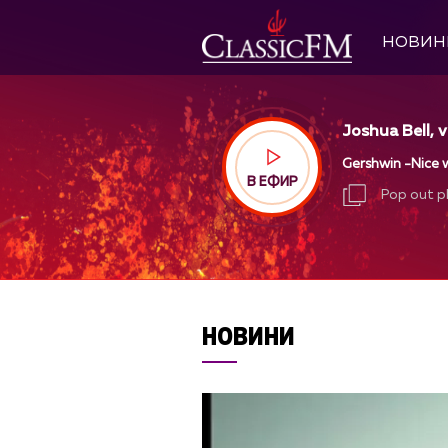
НОВИН
Joshua Bell, 
Gershwin -Nice w
В ЕФИР
Pop out p
Pop out p
НОВИНИ