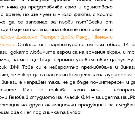
т няма да представлява само и единствено
то време, но ще чуем и много факти, с които
же да се запознае за първи път“.Всеки от
 ще бъде изпълнена, има своите постижения и
айкъл Джакино, Патрик Дойл, Ранди Нюман и
Нюман
. Откъси от партитурите им към общо 14 а
зи, докато любимите герои са на големия екран, и то
лми, за мен ще бъде огромно удоволствие да чуя муз
сик ФМ! Това си е невероятно преживяване и винаг
ят, че макар да са насочени към детската аудитория,
инаги е направен така, че да бъде по-интересен и д
тните. Или за такива като мен – непорасн
ли Генова в студиото на Класик ФМ – за идеята на „Pixar
аптация на други анимационни продукциии за следващ
анова с нея под снимката вляво!