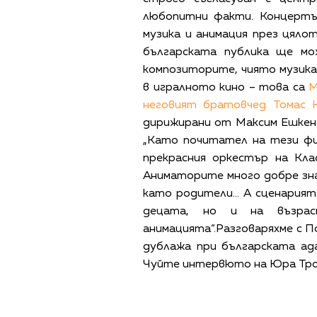
любопитни факти. Концертъ
музика и анимация през цяло
българската публика ще мо
композиторите, чиято музика
в игралното кино – това са
М
неговият братовчед Томас 
дирижирани от Максим Ешкена
„Като почитател на тези фи
прекрасния оркестър на Кла
Аниматорите много добре зна
като родители… А сценарият в
децата, но и на възрас
анимацията“.Разговаряхме с По
дублажа при българската ад
Чуйте интервюто на Юра Трош