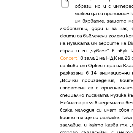
образи, но и с интере
можем да си припомним к
им вярвахме, защото м
любопитни, дори и за нас,
сюити са въвлечени големи ко
на музиката им героите на Di
екран и ги „чуваме“ в зву
Concert“
в зала 1 на НДК на 28
на живо от Оркестъра на Кла
разказани в 14 анимационни
„Всички произведения, ко
изпратени са с оригиналнит
специално писаната музика к
Нейната роля в неделната ве
всяка мелодия си имат своя
които тя ще ни разкаже. Така
заглавие, и както казва тя,
строго съгласуван с центр