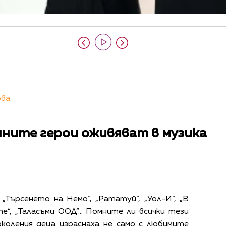
ова
ните герои оживяват в музика
 „Търсенето на Немо“, „Рататуй“, „Уол-И“, „В
е“, „Таласъми ООД“… Помните ли всички тези
коления деца израснаха не само с любимите