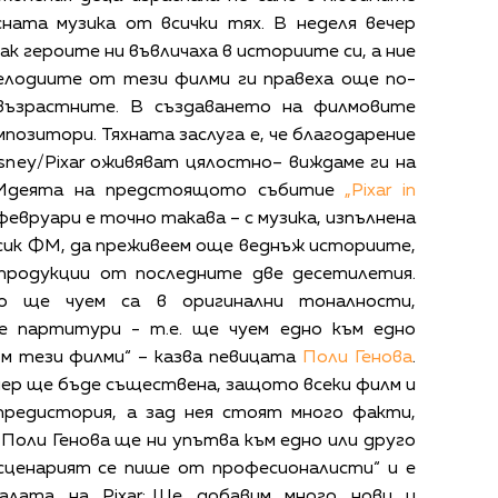
сната музика от всички тях. В неделя вечер
ак героите ни въвличаха в историите си, а ние
елодиите от тези филми ги правеха още по-
 възрастните. В създаването на филмовите
мпозитори. Тяхната заслуга е, че благодарение
sney/Pixar оживяват цялостно– виждаме ги на
к. Идеята на предстоящото събитие
„Pixar in
 февруари е точно такава – с музика, изпълнена
сик ФМ, да преживеем още веднъж историите,
 продукции от последните две десетилетия.
ито ще чуем са в оригинални тоналности,
е партитури - т.е. ще чуем едно към едно
ъм тези филми“ – казва певицата
Поли Генова
.
чер ще бъде съществена, защото всеки филм и
 предистория, а зад нея стоят много факти,
 Поли Генова ще ни упътва към едно или друго
 „сценарият се пише от професионалисти“ и е
алата на Pixar:„Ще добавим много нови и