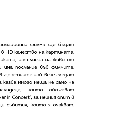
нимационни филма ще бъдат
 в HD качество на картината.
иката, изпълнена на живо от
и има послание във филмите.
 възрастните най-вече гледат
а казва много неща не само на
алидеца, които обожават
 in Concert“, за нейния опит в
и събития, които я очакват.