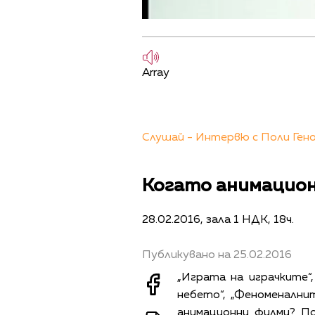
Array
Слушай - Интервю с Поли Ген
Когато анимацион
28.02.2016, зала 1 НДК, 18ч.
Публикувано на 25.02.2016
„Играта на играчките“,
небето“, „Феноменалнит
анимационни филми? По