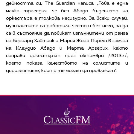
дейността си, The Guardian написа: „Това е една
малка трагедия, че без Абадо бъдещето на
оркестъра е толкова несигурно. За всеки случай,
музикантите са работили често и без него, за да
са в състояние да повикат изпълнители от ранга
на Бернард Хайтинк и Мария Жоао Пиреш в замяна
на Клаудио Абадо и Марта Аргерих, както
направи оркестърът през октомври /2013г./,
което показа качеството на солистите и
диригентите, които те могат да привлекат“.