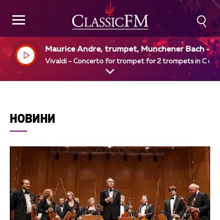
Maurice Andre, trumpet, Munchener Bach - O
hester, Karl Richter, dir
Vivaldi - Concerto for trompet for 2 trompets in C dur
НОВИНИ