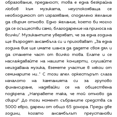
образование, преданост; това е една безкрайна
любов към музиката, неуспокояваща се
необходимост от изразяване, споделено желание
да свирим отново. Едно желание, което би могло
да се осъществи само, благодарение на приноса на
всички“. Музикантите уверяват, че за една година
ще възродят ансамбъла си и призовават: „За една
година вие ще имате шанса да дадете своя дял и
да станете част от всичко това. Елате и се
наслаждавайте на нашите концерти, слушайте
неиздавана музика, вземете участие в някои от
семинарите ни…“ С този апел оркестърът слага
началото на кампанията си за групово
финансиране, надявайки се на обществена
подкрепа: „Направете така, че той отново да
свири!“ До този момент събраните средства са
5000 евро, дарени от общо 65 донора. Преди две
години, когато ансамбълът преустанови