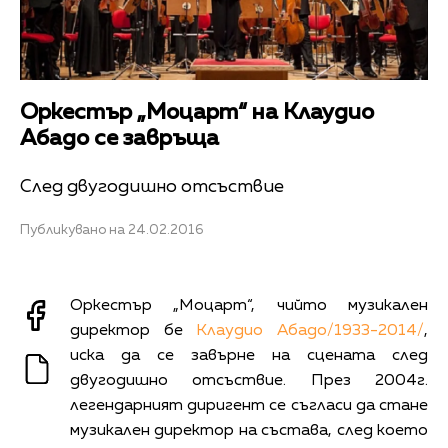
Оркестър „Моцарт“ на Клаудио
Абадо се завръща
След двугодишно отсъствие
Публикувано на 24.02.2016
Оркестър „Моцарт“, чийто музикален
директор бе
Клаудио Абадо/1933-2014/
,
иска да се завърне на сцената след
двугодишно отсъствие. През 2004г.
легендарният диригент се съгласи да стане
музикален директор на състава, след което