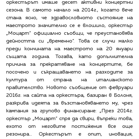
оркестърът имаше десет активни концертни
сезона. В самото начало на 2014г., когато вече
стана ясно, че здравословното състояние на
маестрото значително се е влошило, оркестър
„Моцарт“ официално съобщи, че преустановява
дейността си „временно“. Това се случи малко
преди кончината на маестрото на 20 януари
същата година. Тогава, като допълнителна
причина за прекратяване на концертите, бе
посочено и съкращаването на разходите за
култура от страна на италианското
правителство. Новото съобщение от февруари
2016г. на сайта на оркестъра, базиран в Болоня,
разкрива идеята за възстановяването му, чрез
кампания за групово финансиране: „През 2014г.
оркестър „Моцарт“ спря да свири, въпреки това,
ехото от неговите постижения все още
резонира… Оркестърът е опит, иновация,