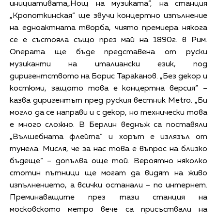
инициативата„Нощ на музиката“, на станция
„Кропоткинская“ ще звучи концертно изпълнение
на едноактната творба, чиято премиера някога
се е състояла също през май на 1890г. в Рим.
Операта ще бъде представена от руски
музиканти на италиански език, под
диригентството на Борис Тараканов. „Без декор и
костюми, защото това е концертна версия“ –
казва диригентът пред руския вестник Metro. „Би
могло да се направи и с декор, но технически това
е много сложно. В Берлин веднъж са поставяли
„Вълшебната флейта“ и хорът е излязъл от
тунела. Мисля, че за нас това е въпрос на близко
бъдеще“ – допълва още той. Вероятно няколко
стотин пътници ще могат да видят на живо
изпълнението, а всички останали – по интернет.
Преминаващите през тази станция на
московското метро вече са присъствали на