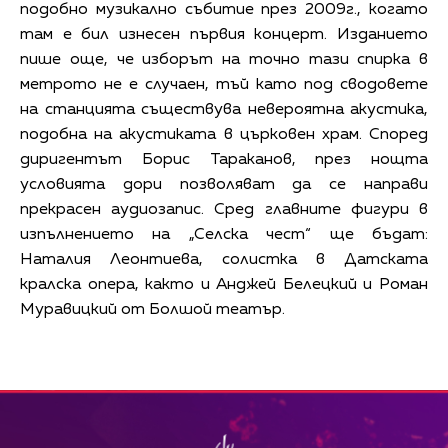
подобно музикално събитие през 2009г., когато
там е бил изнесен първия концерт. Изданието
пише още, че изборът на точно тази спирка в
метрото не е случаен, тъй като под сводовете
на станцията съществува невероятна акустика,
подобна на акустиката в църковен храм. Според
диригентът Борис Тараканов, през нощта
условията дори позволяват да се направи
прекрасен аудиозапис. Сред главните фигури в
изпълнението на „Селска чест“ ще бъдат:
Наталия Леонтиева, солистка в Датската
кралска опера, както и Анджей Белецкий и Роман
Муравицкий от Болшой театър.