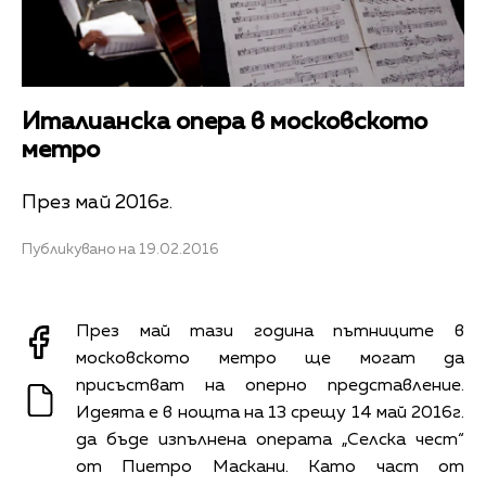
Италианска опера в московското
метро
През май 2016г.
Публикувано на 19.02.2016
През май тази година пътниците в
московското метро ще могат да
присъстват на оперно представление.
Идеята е в нощта на 13 срещу 14 май 2016г.
да бъде изпълнена операта „Селска чест“
от Пиетро Маскани. Като част от