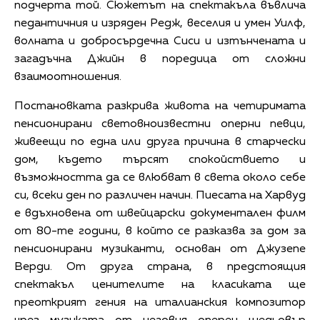
подчерта той. Сюжетът на спектакъла въвлича
педантичния и изряден Редж, веселия и умен Уилф,
волната и добросърдечна Сиси и изтънчената и
загадъчна Джийн в поредица от сложни
взаимоотношения.
Постановката разкрива живота на четиримата
пенсионирани световноизвестни оперни певци,
живеещи по една или друга причина в старчески
дом, където търсят спокойствието и
възможността да се влюбват в света около себе
си, всеки ден по различен начин. Пиесата на Харвуд
е вдъхновена от швейцарски документален филм
от 80-те години, в който се разказва за дом за
пенсионирани музиканти, основан от Джузепе
Верди. От друга страна, в предстоящия
спектакъл ценителите на класиката ще
преоткрият гения на италианския композитор