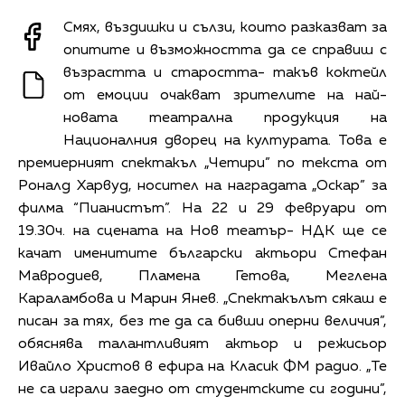
Смях, въздишки и сълзи, които разказват за
опитите и възможността да се справиш с
възрастта и старостта- такъв коктейл
от емоции очакват зрителите на най-
новата театрална продукция на
Националния дворец на културата. Това е
премиерният спектакъл „Четири” по текста от
Роналд Харвуд, носител на наградата „Оскар” за
филма “Пианистът”. На 22 и 29 февруари от
19.30ч. на сцената на Нов театър- НДК ще се
качат именитите български актьори Стефан
Мавродиев, Пламена Гетова, Меглена
Караламбова и Марин Янев. „Спектакълът сякаш е
писан за тях, без те да са бивши оперни величия”,
обяснява талантливият актьор и режисьор
Ивайло Христов в ефира на Класик ФМ радио. „Те
не са играли заедно от студентските си години”,