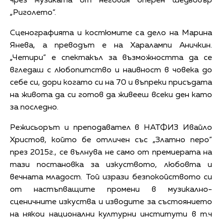
чрез музиката от неговия оперен шедьовър
„Риголето”.
Сценографията и костюмите са дело на Марина
Янева, а преводът е на Харалампи Аничкин.
„Четири” е спектакъл за възможността да се
вгледаш с любопитство и наивност в човека до
себе си, дори когато си на 70 и въпреки присъдата
на живота да си готов да живееш всеки ден като
за последно.
Режисьорът и преподавател в НАТФИЗ Ивайло
Христов, който бе отличен със „Златно перо”
през 2015г., се вълнува не само от премиерата на
тази постановка за изкуството, любовта и
вечната младост. Той изрази безпокойството си
от настъпващите промени в музикално-
сценичните изкуства и изводите за състоянието
на някои национални културни институти в т.ч