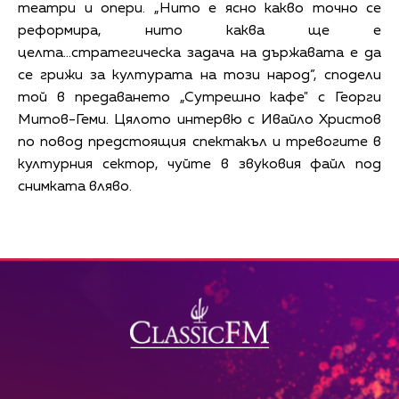
театри и опери. „Нито е ясно какво точно се
реформира, нито каква ще е
целта...стратегическа задача на държавата е да
се грижи за културата на този народ”, сподели
той в предаването „Сутрешно кафе" с Георги
Митов-Геми. Цялото интервю с Ивайло Христов
по повод предстоящия спектакъл и тревогите в
културния сектор, чуйте в звуковия файл под
снимката вляво.