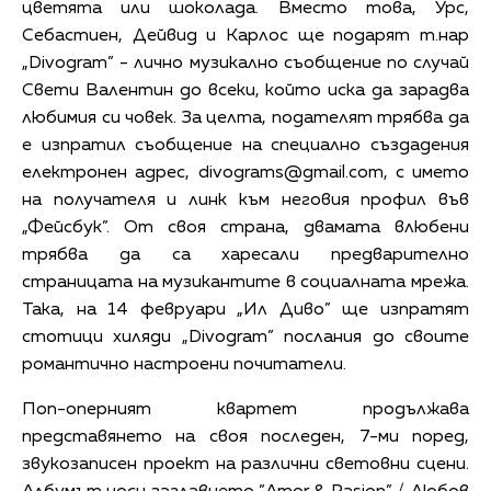
цветята или шоколада. Вместо това, Урс,
Себастиен, Дейвид и Карлос ще подарят т.нар
„Divogram” - лично музикално съобщение по случай
Свети Валентин до всеки, който иска да зарадва
любимия си човек. За целта, подателят трябва да
е изпратил съобщение на специално създадения
електронен адрес,
divograms@gmail.com
, с името
на получателя и линк към неговия профил във
„Фейсбук”. От своя страна, двамата влюбени
трябва да са харесали предварително
страницата на музикантите в социалната мрежа.
Така, на 14 февруари „Ил Диво” ще изпратят
стотици хиляди „Divogram” послания до своите
романтично настроени почитатели.
Поп-оперният квартет продължава
представянето на своя последен, 7-ми поред,
звукозаписен проект на различни световни сцени.