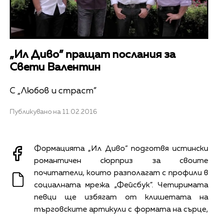
„Ил Диво” пращат послания за
Свети Валентин
С „Любов и страст”
Публикувано на 11.02.2016
Формацията „Ил Диво” подготвя истински
романтичен сюрприз за своите
почитатели, които разполагат с профили в
социалната мрежа „Фейсбук”. Четиримата
певци ще избягат от клишетата на
търговските артикули с формата на сърце,