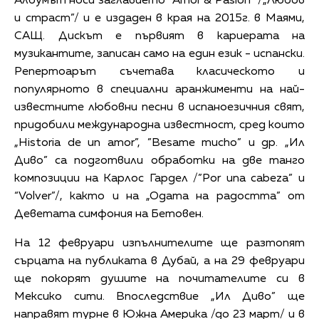
Албумът носи заглавието ”Amor & Pasion” /„Любов
и страст”/ и е издаден в края на 2015г. в Маями,
САЩ. Дискът е първият в кариерата на
музикантите, записан само на един език - испански.
Репертоарът съчетава класическото и
популярното в специални аранжименти на най-
известните любовни песни в испаноезичния свят,
придобили международна известност, сред които
„Historia de un amor”, ”Besame mucho” и др. „Ил
Диво” са подготвили обработки на две танго
композиции на Карлос Гардел /”Por una cabeza” и
“Volver”/, както и на „Одата на радостта” от
Деветата симфония на Бетовен.
На 12 февруари изпълнителите ще разтопят
сърцата на публиката в Дубай, а на 29 февруари
ще покорят душите на почитателите си в
Мексико сити. Впоследствие „Ил Диво” ще
направят турне в Южна Америка /до 23 март/ и в