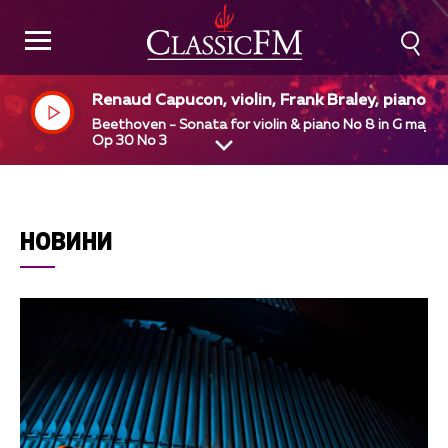
Renaud Capucon, violin, Frank Braley, piano
Beethoven - Sonata for violin & piano No 8 in G major
Op 30 No 3
НОВИНИ