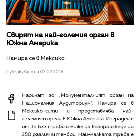
Свирят на най-големия орган в
Южна Америка
Намира се в Мексико
Публикувано на 03.02.2016
Наричат го „Монументалният орган на
Националния Аудиториум”. Намира се в
Мексико-сити и представлява най-
големият орган в Южна Америка. Изграден е
от 15 633 тръби и може да възпроизведе до
250 различни тембри. Най-малката тръба е