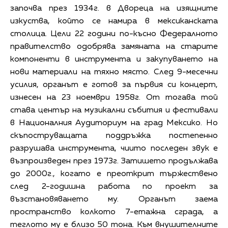
започва през 1934г. в Двореца на изящните
изкуства, който се намира в мексиканската
столица. Цели 22 години по-късно Федералното
правителство одобрява замяната на старите
компоненти в инструмента и закупуването на
нови материали на тяхно място. След 9-месечни
усилия, органът е готов за първия си концерт,
изнесен на 23 ноември 1958г. От тогава той
става център на музикални събития и фестивали
в Националния Аудиториум на град Мексико. Но
скъпоструващата поддръжка постепенно
разрушава инструмента, чиито последен звук е
възпроизведен през 1973г. Затишето продължава
до 2000г., когато е преоткрит тържествено
след 2-годишна работа по проект за
възстановяването му. Органът заема
пространство колкото 7-етажна сграда, а
теглото му е близо 50 тона. Към внушителните