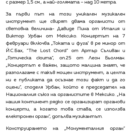
с размер 1,5 см., а най-голямата – над 10 метра.
За първи път на този уникален музикален
инструмент ще свирят двама органисти от
световна величина- Давиде Пина от Италия и
Виктор Урбан от Мексико. Концертът на 7
февруари включва „Токата и фуга" в ре минор от
Й.С.Бах, “The Lost Chord” от Артър Съливан и
„Готическа сюита”, оп.25 от Леон Бьолман.
„Концертът е важен, защото малцина знаят, че
разполагаме с такъв мощен инструмент, а целта
ни е публиката да осъзнае този факт и да го
оцени”, споделя Урбан, който е председател на
Националния съюз на органистите в Мексико. „На
нашия континент рядко се организират органови
концерти, а когато това става, се използва
електронен орган”, допълва музикантът.
Конструирането на „Монументалния орган”