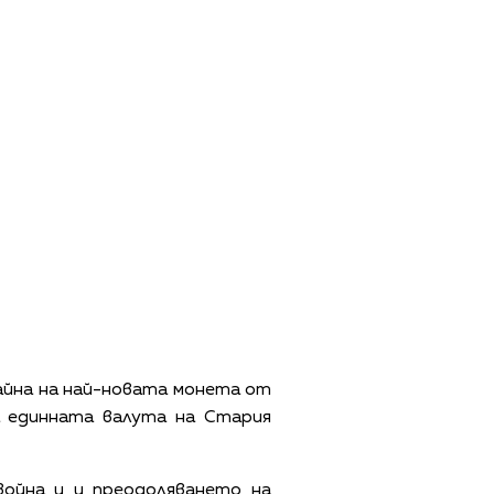
зайна на най-новата монета от
а единната валута на Стария
война и и преодоляването на