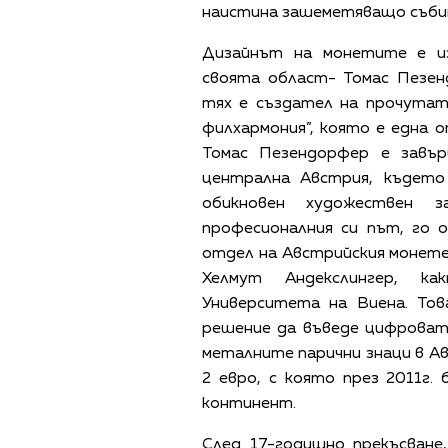
наистина зашеметяващо съби
Дизайнът на монетите е и
своята област- Томас Пезен
тях е създател на прочутат
филхармония”, която е една 
Томас Пезендорфер е завъ
централна Австрия, където 
обикновен художествен з
професионалния си път, го 
отдел на Австрийския монете
Хелмут Андекслингер, ка
Университета на Виена. Тов
решение да въведе цифроват
металните парични знаци в Ав
2 евро, с която през 2011г
континент.
След 17-годишно прекъсване