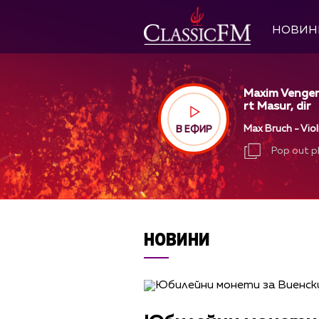
НОВИН
Maxim Vengero
rt Masur, dir
Max Bruch - Violi
В ЕФИР
Pop out p
Pop out p
НОВИНИ