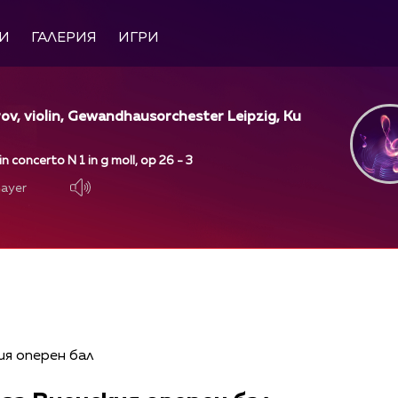
И
ГАЛЕРИЯ
ИГРИ
v, violin, Gewandhausorchester Leipzig, Ku
n concerto N 1 in g moll, op 26 - 3
layer
layer