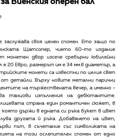
за Виенския оперен бал
р
е заслужава своя ценен спомен. Ето защо по
енската Щатсопер, чието 60-то издание
ят монетен двор изсече сребърни юбилейни
 е 20 Евро, размерът им е 34 мм.в диаметър, а
трийските монети са известни по целия свят
 от детайли. Върху новите метални парични
кцентите на тържествената вечер, а именно -
ва танцови изпълнения на дебютантите.
лицевата страна един романтичен сюжет, в
, която държи в едната си ръка букет в цвят
лува другата й ръка. Добавянето на цвят,
ърви път, в съчетание със символиката на
гията на този ослепителен спомен от едно