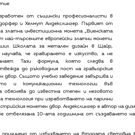
тие.
зработен от същински професионалисти в
дорфер и Хелмут Андекслингер. Първият от
а златна инвестиционна монета „Виенската
от най-търсените европейски златни монети.
ршил Школата за метален дизайн в Щайр,
научава, че гравирането е изкуство, а не
анаят. Тази формула, която следва в
отвежда до ръководния пост на гравьорския
н двор. Същото учебно заведение завършва и
кто и комуникационни технологии във
а обяснява до известна степен и неговото
а технология при изработването на парични
стрийския монетен двор. Андекслингер е автор на ди
. бе отбелязана 10-ата годишнина от създаването н
, причинено от избухването на Втората световна 