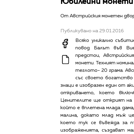
Юбилейни монети 
От Австрийския монетен дво
Публикувано на 29.01.2016
Всяко уникално събити
повод Балът във Ви
предстои, Австрийски
монети. Техният номинал
теглото- 20 грама. Авс
със своето богатство
знаци е изобразен един от а
откриването, което включ
Ценителите ще открият на 
който е вплетена млада дама
малина, докато млад мъж це
което тук се въвежда за п
изображенията, създават ма