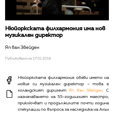
Нюйоркската филхармония има нов
музикален директор
Яп ван Звейден
Публикувано на 27.01.2016
Нюйоркската филхармония обяви името на
новия си музикален директор – това е
холандският диригент
Яп ван Звейден
. С
назначаването на 55-годишният маестро,
приключват и продължилите почти година
спекулации по въпроса за наследника на Алън