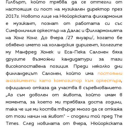
Гилбърт, който трябва да се оттегли от
настоящия си пост на музикален директор през
2017г. Новото лице на Нюйоркската филхармония
е музикант, познат от работата си със
Симфоничния оркестър на Далас и Филхармонията
на Хонг Конг. До вчера /27 януари/, когато бе
обявено името на холандския диригент, колегите
му Манфред Хонек и Еса-Пека Салонен бяха
другите възможни кандидатури за тази
високопоставена позиция. Преди няколко дни
финландецът Салонен, който има
постоянни
ангажименти като композитор към оркестъра
,
официално отказа да участва в съревнованието.
„Аз съм доволен от живота, който имам в
момента, за което ми трябваха доста години,
така че ще ми коства твърде много да се откажа
от този начин на живот“ – сподели той пред The
Times. След новината от вчера, Нюйоркската