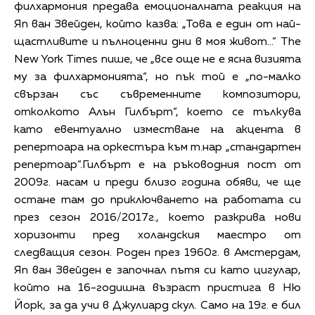
филхармония предава емоционалната реакция на
Яп ван Звейден, който казва: „Това е един от най-
щастливите и пълноценни дни в моя живот…“ The
New York Times пише, че „все още не е ясна визията
му за филхармонията“, но пък той е „по-малко
свързан със съвременните композитори,
отколкото Алън Гилбърт“, което се тълкува
като евентуално изместване на акцента в
репертоара на оркестъра към т.нар „стандартен
репертоар“.Гилбърт е на ръководния пост от
2009г. насам и преди близо година обяви, че ще
остане там до приключването на работата си
през сезон 2016/2017г., което разкрива нови
хоризонти пред холандския маестро от
следващия сезон. Роден през 1960г. в Амстердам,
Яп ван Звейден е започнал пътя си като цигулар,
който на 16-годишна възраст пристига в Ню
Йорк, за да учи в Джулиард скул. Само на 19г. е бил