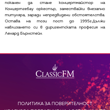
поканен да стане концертмайстор на
Концертгебау оркестър, замествайки внезапно
титуляра, заради непредвидени обстоятелства.
Остава на този пост до 1995г.Дължи
навлизането си в диригентската професия на
Ленард Бърнстейн.
ПОЛИТИКА ЗА ПОВЕРИТЕЛНОСТ