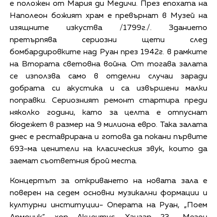
е положен от Мария ди Медичи. През епохата на
Наполеон божият храм е превърнат в Музей на
изящните изкуства /1799г./. Зданието
претърпява сериозни щети след
бомбардировките над Руан през 1942г. в рамките
на Втората световна война. От тогава залата
се използва само в отделни случаи заради
добрата си акустика и са извършени малки
поправки. Сериозният ремонт стартира преди
няколко години, като за целта е отпуснат
бюдежет в размер на 9 милиона евро. Така залата
днес е реставрирана и готова да покани първите
693-ма ценители на класическия звук, които да
заемат съответния брой места.
Концертът за откриването на новата зала е
поверен на седем основни музикални формации и
културни институции- Операта на Руан, „Поем