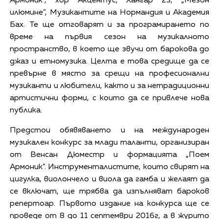
Армоник”, хор Акцентус, Хангар 23, „Мезон
илюмине”, Музикантите на Нормандия и Академия
Бах. Те ще отговарят и за програмирането по
време на първия сезон на музикалното
пространство, в което ще звучи от барокова до
джаз и етномузика. Целта е това средище да се
превърне в място за срещи на професионални
музиканти и любители, както и за нетрадиционни
артистични форми, с които да се привлече нова
публика.
Предстои обявяването и на международен
музикален конкурс за млади таланти, организиран
от Вeнсан Дюместр и формацията „Поем
Армоник”. Инструменталистите, които свирят на
цигулка, виолончело и виола да гамба и желаят да
се включат, ще трябва да изпълняват бароков
репертоар. Първото издание на конкурса ще се
проведе от 8 до 11 септември 2016г, а в журито