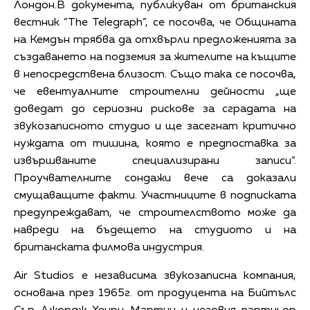
Лондон.В документа, публикуван от британския
вестник ”The Telegraph”, се посочва, че Общината
на Кемдън трябва да отхвърли предложенията за
създаването на подземия за жителите на къщите
в непосредствена близост. Също така се посочва,
че евентуалните строителни дейности „ще
доведат до сериозни рискове за сградата на
звукозаписното студио и ще засегнат критично
нуждата от тишина, която е предпоставка за
извършваните специализирани записи”.
Проучвателните сондажи вече са доказали
смущаващите факти. Участниците в подписката
предупреждават, че строителството може да
навреди на бъдещето на студиото и на
британската филмова индустрия.
Air Studios е независима звукозаписна компания,
основана през 1965г. от продуцента на Бийтълс