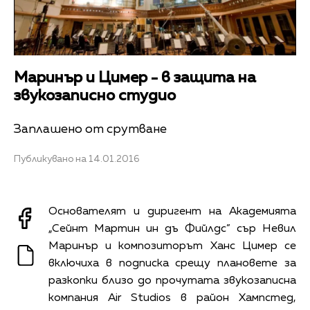
Маринър и Цимер - в защита на
звукозаписно студио
Заплашено от срутване
Публикувано на 14.01.2016
Основателят и диригент на Академията
„Сейнт Мартин ин дъ Фийлдс” сър Невил
Маринър и композиторът Ханс Цимер се
включиха в подписка срещу плановете за
разкопки близо до прочутата звукозаписна
компания Air Studios в район Хампстед,