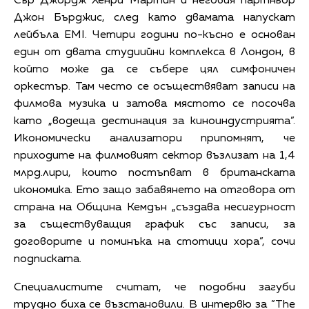
Сър Джордж Хенри Мартин и неговия партньор
Джон Бърджис, след като двамата напускат
лейбъла EMI. Четири години по-късно е основан
един от двата студиийни комплекса в Лондон, в
който може да се събере цял симфоничен
оркестър. Там често се осъществяват записи на
филмова музика и затова мястото се посочва
като „водеща дестинация за киноиндустрията”.
Икономически анализатори припомнят, че
приходите на филмовият сектор възлизат на 1,4
млрд.лири, които постъпват в британската
икономика. Ето защо забавянето на отговора от
страна на Община Кемдън „създава несигурност
за съществуващия график със записи, за
договорите и поминъка на стотици хора”, сочи
подписката.
Специалистите считат, че подобни загуби
трудно биха се възстановили. В интервю за ”The