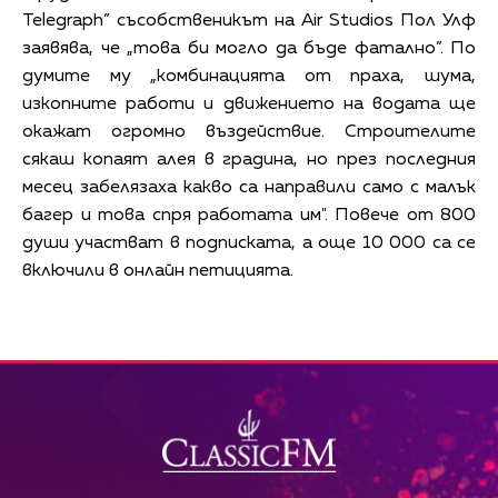
Telegraph” съсобственикът на Air Studios Пол Улф
заявява, че „това би могло да бъде фатално”. По
думите му „комбинацията от праха, шума,
изкопните работи и движението на водата ще
окажат огромно въздействие. Строителите
сякаш копаят алея в градина, но през последния
месец забелязаха какво са направили само с малък
багер и това спря работата им". Повече от 800
души участват в подписката, а още 10 000 са се
включили в онлайн петицията.