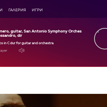
И
ГАЛЕРИЯ
ИГРИ
mero, guitar, San Antonio Symphony Orches
essandro, dir
to in C dur for guitar and orchestra
layer
layer