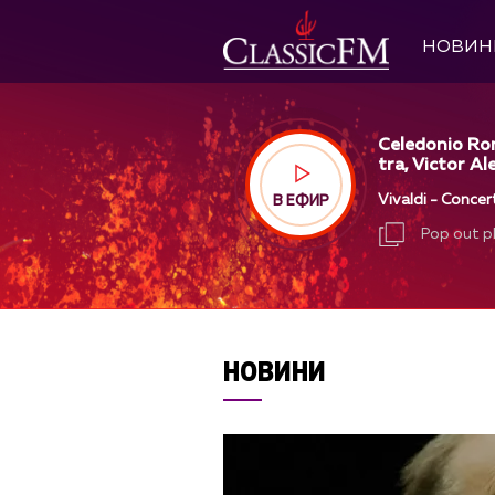
НОВИН
Celedonio Ro
tra, Victor Al
Vivaldi - Concer
В ЕФИР
Pop out p
Pop out p
НОВИНИ