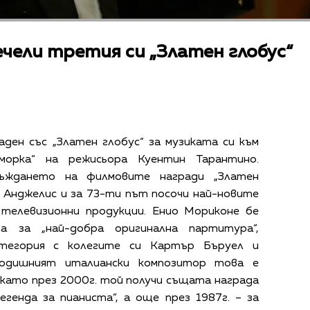
чели третия си „Златен глобус“
аден със „Златен глобус“ за музиката си към
морка“ на режисьора Куентин Тарантино.
ъждането на филмовите награди „Златен
с Анджелис и за 73-ти път посочи най-новите
 телевизионни продукции. Енио Мориконе бе
а за „най-добра оригинална партитура“,
атегория с колегите си Картър Бъруел и
-годишният италиански композитор това е
 като през 2000г. той получи същата награда
егенда за пианиста“, а още през 1987г. – за