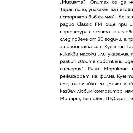
„Мисията“. „Опитах се да 
Тарантино, уникален за негови
историята във филма“– бе ка
радио Classic FM още при и
партитура се счита за негов
след повече от 30 години, а 
за работата си с Куентин Тар
никакви насоки или указания,
развия своите собствени иде
сценария“. Енио Мориконе
режисьорът на филма Куент
име, наричайки го „моят лю
казвам любим композитор, ням
Моцарт, Бетовен, Шуберт… ет