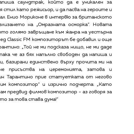
напиша саундтрак, който да е уникален за
я стил като режисьор, и да пасва на героите и
зал Енио Мориконе в интервю за британското
злизането на „Омразната осморка“. Новата
ото голямо завръщане към жанра на уестърна
пред Classic FM композиторът бе добавил и още
антино: „Той не ми подсказа нищо, не ми даде
 така че аз бях напълно свободен да напиша и
и, базирани единствено върху прочита ми на
 не присъства на церемонията, затова и
ин Тарантино прие статуетката от негово
бим композитор“ и изрично подчерта: „Като
ам предвид филмов композитор - аз говоря за
о за това става дума!“