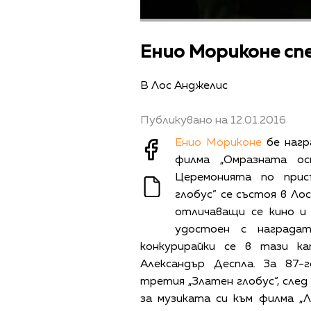
Енио Мориконе спе
В Лос Анджелис
Публикувано на 12.01.2016
Енио Мориконе
бе нагр
филма „Омразната ос
Церемонията по прис
глобус” се състоя в Ло
отличаващи се кино и
удостоен с наградат
конкурирайки се в тази к
Александър Деспла. За 87
третия „Златен глобус“, след
за музиката си към филма „Л