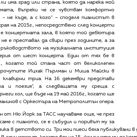
ли има град или страна, която да нарека мой
умата, въпреки че се чувствам комфортно
 – не къде, а с кого“ – споделя пианистът в
рая на 2015г., непосредствено след концерти
а е концертната зала, в която той дебютира
не е преставал да свири през годините, а за
. ръководството на музикалната институция
серия от шест концерта. Един от тях бе в
г., когато той стана част от великолепен
 прочутите Ицхак Пърлман и Миша Майски в
 клавирни триа. На 16 декември представи
ика и поезия“, а следващата му среща с
рнеги хол, ще бъде на 19 май 2016г., когато ще
манинов с Оркестъра на Метрополитън опера.
н от Ню Йорк за ТАСС научаваме още, че през
саме с пианото, се е събудил и поривът му за
ика в детството си. Три мои пиеси бяха публикувани в