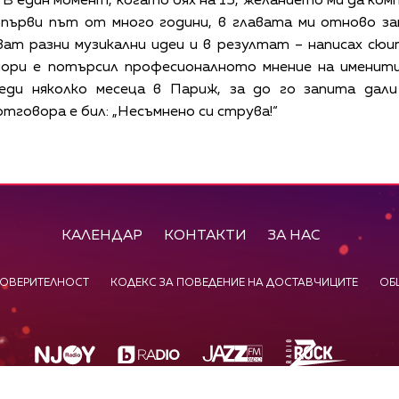
. В един момент, когато бях на 15, желанието ми да ком
а първи път от много години, в главата ми отново за
яват разни музикални идеи и в резултат – написах сюи
е дори е потърсил професионалното мнение на именит
еди няколко месеца в Париж, за до го запита дали
тговора е бил: „Несъмнено си струва!“
КАЛЕНДАР
КОНТАКТИ
ЗА НАС
ПОВЕРИТЕЛНОСТ
КОДЕКС ЗА ПОВЕДЕНИЕ НА ДОСТАВЧИЦИТЕ
ОБ
©
2026
Радиокомпания Си.Джей ООД. Всички права са запазени.