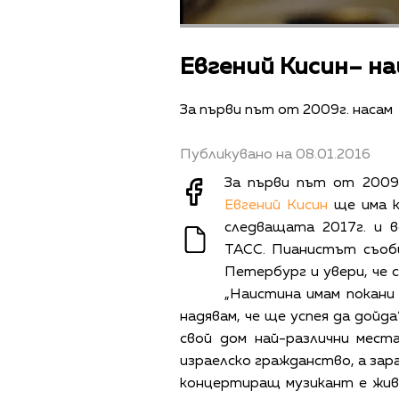
Евгений Кисин– на
За първи път от 2009г. насам
Публикувано на 08.01.2016
За първи път от 2009
Евгений Кисин
ще има к
следващата 2017г. и 
ТАСС. Пианистът съобщ
Петербург и увери, че с
„Наистина имам покани 
надявам, че ще успея да дойд
свой дом най-различни мест
израелско гражданство, а за
концертиращ музикант е живя