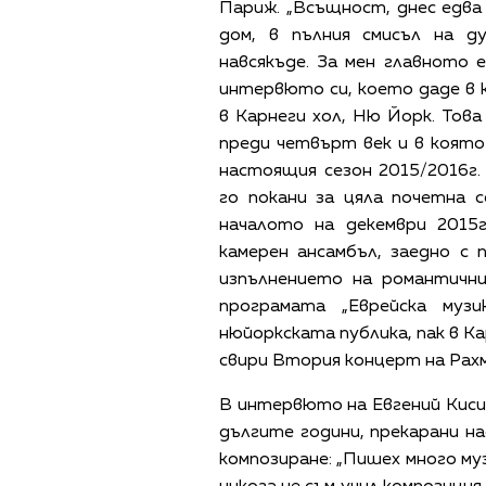
Париж. „Всъщност, днес едва 
дом, в пълния смисъл на д
навсякъде. За мен главното е
интервюто си, което даде в к
в Карнеги хол, Ню Йорк. Тов
преди четвърт век и в която 
настоящия сезон 2015/2016г
го покани за цяла почетна 
началото на декември 2015
камерен ансамбъл, заедно с
изпълнението на романтични
програмата „Еврейска муз
нюйоркската публика, пак в Ка
свири Втория концерт на Рах
В интервюто на Евгений Киси
дългите години, прекарани на
композиране: „Пишех много муз