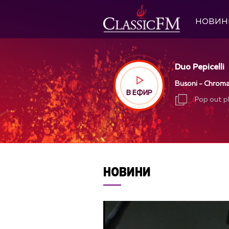
НОВИН
Duo Pepicelli
Busoni - Chroma
В ЕФИР
Pop out p
Pop out p
НОВИНИ