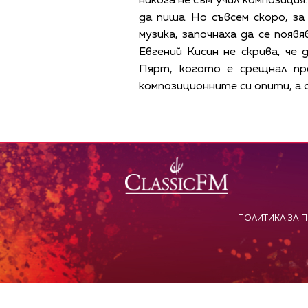
никога не съм учил композиция
да пиша. Но съвсем скоро, з
музика, започнаха да се появ
Евгений Кисин не скрива, ч
Пярт, когото е срещнал пр
композиционните си опити, а о
ПОЛИТИКА ЗА 