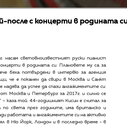
й-после с концерти в родината с
г. насам световноизвестният руски пианист
онцерти в родината си. Плановете му са за
вече бяха потвърдени в интервю за агенция
и, че е поканен да свири в Москва и Санкт
е надява да успее да спази ангажиментите си:
от Москва и Петербург за 2017г. и силно се
а“ – каза той. 44-годишният Кисин е считал за
а по света през годините, има британско и
ради работата и ангажиментите си на активно
л в Ню Йорк, Лондон и в последно време - в