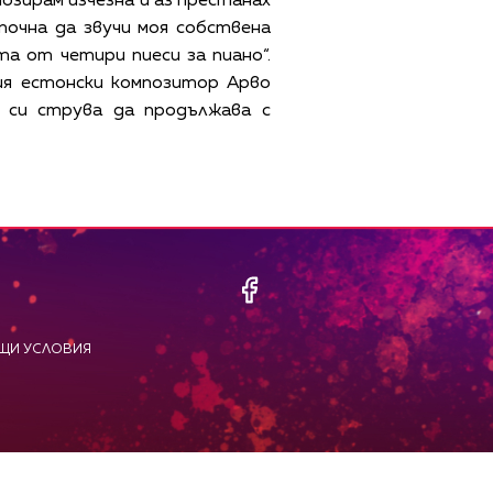
позирам изчезна и аз престанах
почна да звучи моя собствена
та от четири пиеси за пиано“.
ия естонски композитор Арво
 си струва да продължава с
ЩИ УСЛОВИЯ