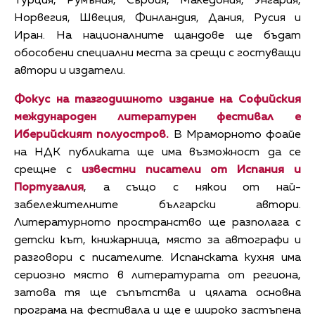
Турция, Румъния, Сърбия, Македония, Унгария,
Норвегия, Швеция, Финландия, Дания, Русия и
Иран. На националните щандове ще бъдат
обособени специални места за срещи с гостуващи
автори и издатели.
Фокус на тазгодишното издание на Софийския
международен литературен фестивал е
Иберийският полуостров.
В Мраморното фоайе
на НДК публиката ще има възможност да се
срещне с
известни писатели от Испания и
Португалия
, а също с някои от най-
забележителните български автори.
Литературното пространство ще разполага с
детски кът, книжарница, място за автографи и
разговори с писателите. Испанската кухня има
сериозно място в литературата от региона,
затова тя ще съпътства и цялата основна
програма на фестивала и ще е широко застъпена