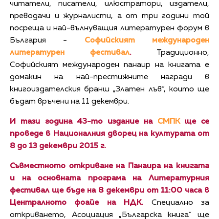
читатели, писатели, илюстратори, издатели,
преводачи и журналисти, а от три години той
посреща и най-вълнуващия литературен форум в
България -
Софийският международен
литературен фестивал
.
Традиционно,
Софийският международен панаир на книгата е
домакин на най-престижните награди в
книгоиздателския бранш „Златен лъв“, които ще
бъдат връчени на 11 декември.
И тази година 43-то издание на
СМПК
ще се
проведе в Националния дворец на културата от
8 до 13 декември 2015 г.
Съвместното откриване на Панаира на книгата
и на основната програма на Литературния
фестивал ще бъде на 8 декември от 11:00 часа в
Централното фоайе на НДК.
Специално за
откриването, Асоциация „Българска книга“ ще