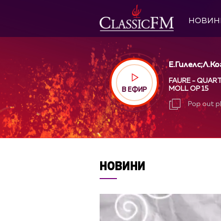
НОВИН
Е.Гилелс;Л.К
FAURE - QUARTE
MOLL OP 15
В ЕФИР
Pop out p
Pop out p
НОВИНИ