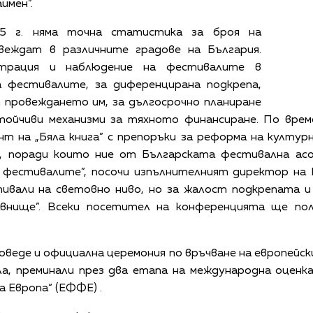
имен”.
15 г. няма точна статистика за броя на
веждат в различните градове на България.
страция и наблюдение на фестивалите в
 фестивалите, за диференцирана подкрепа,
 провеждането им, за дългосрочно планиране
тойчиви механизми за тяхното финансиране. По вре
т на „Бяла книга” с препоръки за реформа на култур
е, поради които ние от Българската фестивална асо
а фестивалите”, посочи изпълнителният директор на
ивали на световно ниво, но за жалост подкрепата и
внище”. Всеки посетител на конференцията ще пол
оведе и официална церемония по връчване на европей
а, преминали през два етапа на международна оценка
 Европа“ (ЕФФЕ) .