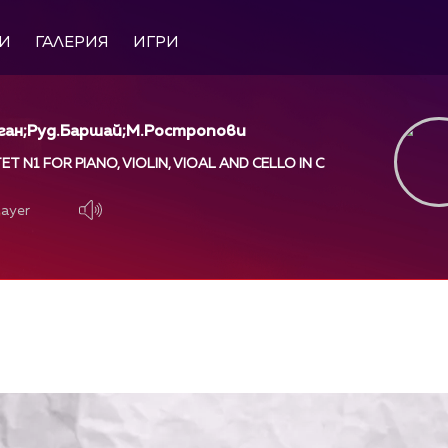
И
ГАЛЕРИЯ
ИГРИ
оган;Руд.Баршай;М.Ростропови
T N1 FOR PIANO, VIOLIN, VIOAL AND CELLO IN C
layer
layer