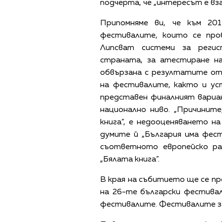
подчерта, че „интересът е вза
Припомняме ви, че към 20
фестивалите, които се про
Липсват системи за реги
страната, за атестиране на
обвързана с резултатите от
на фестивалите, както и ус
представен финалният вариан
национално ниво. „Причинит
книга”, е недооценяването н
думите й „България има фест
съответното европейско ра
„Бялата книга”.
В края на събитието ще се пр
на 26-те български фестивал
фестивалите. Фестивалите за