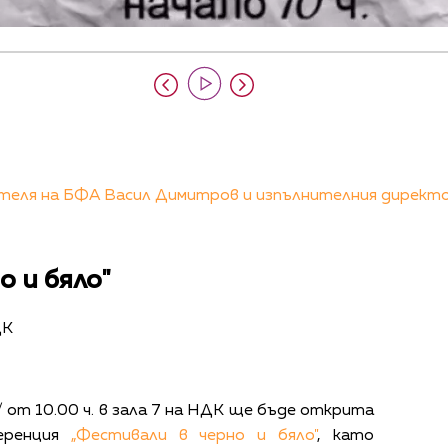
теля на БФА Васил Димитров и изпълнителния директ
о и бяло"
ДК
/ от 10.00 ч. в зала 7 на НДК ще бъде открита
еренция
„Фестивали в черно и бяло"
, като