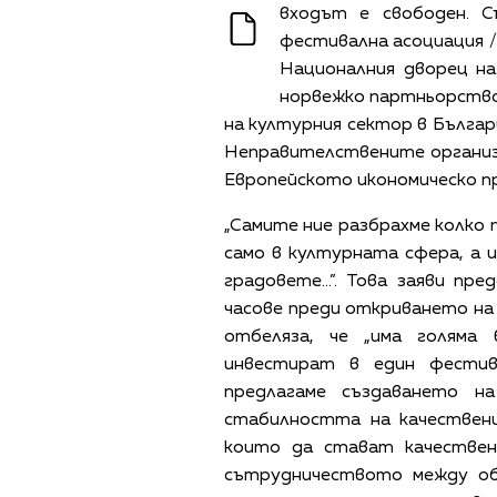
входът е свободен. 
фестивална асоциация 
Националния дворец н
норвежко партньорство 
на културния сектор в Българ
Неправителствените организ
Европейското икономическо п
„Самите ние разбрахме колко
само в културната сфера, а 
градовете...”. Това заяви 
часове преди откриването на
отбеляза, че „има голяма
инвестират в един фестива
предлагаме създаването н
стабилността на качествен
които да стават качествен
сътрудничеството между о