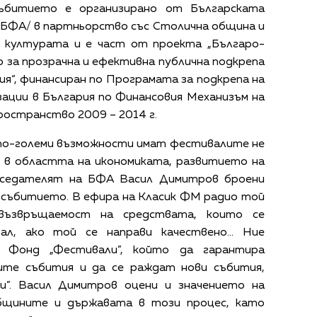
Събитието е организирано от Българската
/БФА/ в партньорство със Столична община и
а културата и е част от проекта „Българо-
за прозрачна и ефективна публична подкрепа
ия“, финансиран по Програмата за подкрепа на
ации в България по Финансовия Механизъм на
ространство 2009 – 2014 г.
 по-големи възможности имат фестивалите не
и в областта на икономиката, развитието на
председателят на БФА Васил Димитров броени
 събитието. В ефира на Класик ФМ радио той
 възвръщаемост на средствата, които се
л, ако той се направи качествено... Ние
а Фонд „Фестивали”, който да гарантира
ите събития и да се раждат нови събития,
и”. Васил Димитров оцени и значението на
бщините и държавата в този процес, като