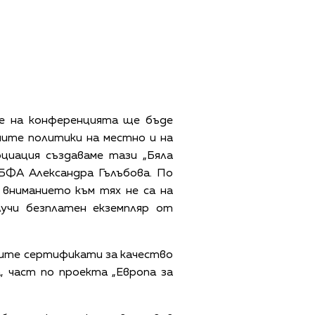
ме на конференцията ще бъде
ните политики на местно и на
циация създаваме тази „Бяла
 БФА Александра Гълъбова. По
 вниманието към тях не са на
учи безплатен екземпляр от
ските сертификати за качество
, част по проекта „Европа за