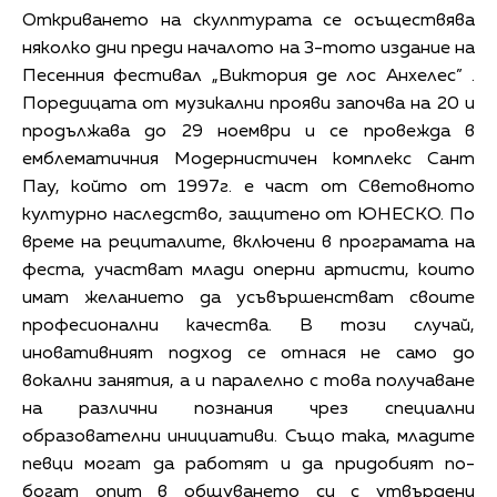
Откриването на скулптурата се осъществява
няколко дни преди началото на 3-тото издание на
Песенния фестивал „Виктория де лос Анхелес” .
Поредицата от музикални прояви започва на 20 и
продължава до 29 ноември и се провежда в
емблематичния Модернистичен комплекс Сант
Пау, който от 1997г. е част от Световното
културно наследство, защитено от ЮНЕСКО. По
време на рециталите, включени в програмата на
феста, участват млади оперни артисти, които
имат желанието да усъвършенстват своите
професионални качества. В този случай,
иновативният подход се отнася не само до
вокални занятия, а и паралелно с това получаване
на различни познания чрез специални
образователни инициативи. Също така, младите
певци могат да работят и да придобият по-
богат опит в общуването си с утвърдени