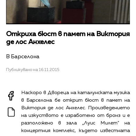
Откриха бюст в памет на Виктория
де лос Анхелес
В Барселона
Публикувано на 16.11.2015
Наскоро в Двореца на каталунската музика
в Барселона бе открит бюст в памет на
Виктория де лос Анхелес. Произведението
на изкуството е изработено от бронз и е
разположено в зала „Луис Милет” на
концертния комплекс, където известната