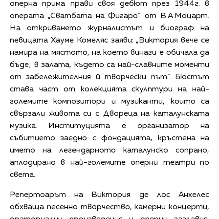
оперна прима прави своя дебют през 1944г. в
операта „Сватбата на Фигаро” от В.А.Моцарт.
На откриването журналистът и биограф на
певицата Хауме Комеляс заяви: „Виктория вече се
намира на мястото, на което винаги е обичала да
бъде; в залата, където са най-славните моменти
от забележителния й творчески път”. Бюстът
става част от колекцията скулптури на най-
големите композитори и музиканти, които са
свързали живота си с Двореца на каталунската
музика. Институцията е организатор на
събитието заедно с фондацията, кръстена на
името на легендарното каталунско сопрано,
аплодирано в най-големите оперни театри по
света.
Репертоарът на Виктория де лос Анхелес
обхваща песенно творчество, камерни концерти,