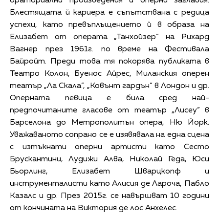
ораториални произведения и оперни заглавия.
Блестящата й кариера е съпътствана с редица
успехи, като превъплъщението й в образа на
Елизабет от операта „Танхойзер” на Рихард
Вагнер през 1961г. по време на Фестивала
Байройт. Преди това тя покорява публиката в
Театро Колон, Буенос Айрес, Миланския оперен
театър „Ла Скала”, „Ковънт гардън” в Лондон и др.
Оперната певица е била сред най-
предпочитаните гласове от театър „Лисеу” в
Барселона до Метрополитън опера, Ню Йорк.
Уважаваното сопрано се е изявявала на една сцена
с изтъкнати оперни артисти като Сесто
Брускантини, Лудижи Алва, Николай Геда, Юси
Бьорлинг, Елизабет Шварцкопф и
инструменталисти като Алисия де Лароча, Пабло
Казалс и др. През 2015г. се навършват 10 години
от кончината на Виктория де лос Анхелес.