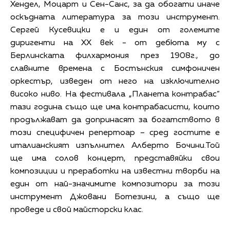
Хендел, Моцарт и Сен-Санс, за да обогати иначе
оскъдната литература за този инструмент.
Сергей Кусевицки е и един от големите
диригенти на ХХ век - от дебюта му с
Берлинската филхармония през 1908г., до
славните времена с Бостънския симфоничен
оркестър, изведен от него на изключително
високо ниво. На фестивала „Планета контрабас“
тази година също ще има контрабасисти, които
продължават да допринасят за богатството в
този специфичен репертоар – сред гостите е
италианският изпълнител Алберто Бочини.Той
ще има солов концерт, представяйки свои
композиции и преработки на известни творби на
един от най-значимите композитори за този
инструмент Джовани Ботезини, а също ще
проведе и свой майсторски клас.