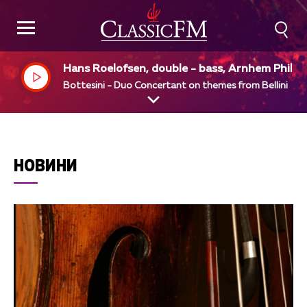
Hans Roelofsen, double - bass, Arnhem Philha
monic Orchestra, Alun Francis, dir, Marien van
Bottesini - Duo Concertant on themes from Bellini
taalen, cello
НОВИНИ