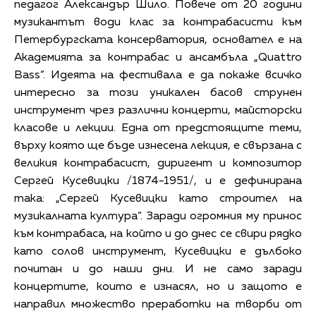
педагог Александър Шило. Повече от 20 години
музикантът води клас за контрабасисти към
Петербургската консерватория, основател е на
Академията за контрабас и ансамбъла „Quattro
Bass“. Идеята на фестивала е да покаже всичко
интересно за този уникален басов струнен
инструмент чрез различни концерти, майсторски
класове и лекции. Една от предстоящите теми,
върху която ще бъде изнесена лекция, е свързана с
великия контрабасист, диригент и композитор
Сергей Кусевицки /1874-1951/, и е дефинирана
така: „Сергей Кусевицки като строител на
музикалната култура“. Заради огромния му принос
към контрабаса, на който и до днес се свири рядко
като солов инструмент, Кусевицки е дълбоко
почитан и до наши дни. И не само заради
концертите, които е изнасял, но и защото е
направил множество преработки на творби от