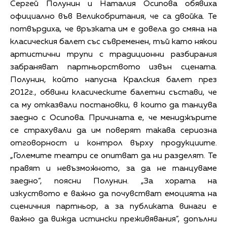
Сергей Полунин и Наталия Осипова обявиха
официално във Великобритания, че са двойка. Те
потвърдиха, че връзката им е довела до смяна на
класическия балет със съвременен, тъй като някои
артистични трупи с традиционни разбирания
забраняват партньорството извън сцената.
Полунин, който напусна Кралския балет през
2012г., обвини класическите балетни състави, че
са му отказвали постановки, в които да танцува
заедно с Осипова. Причината е, че мениджърите
се страхували да им поверят такава сериозна
отговорност и контрол върху продукциите.
„Големите театри се опитват да ни разделят. Те
правят и невъзможното, за да не танцуваме
заедно”, поясни Полунин. „За хората на
изкуството е важно да почувстват емоцията на
сценичния партньор, а за публиката винаги е
важно да вижда истински преживявания”, допълни