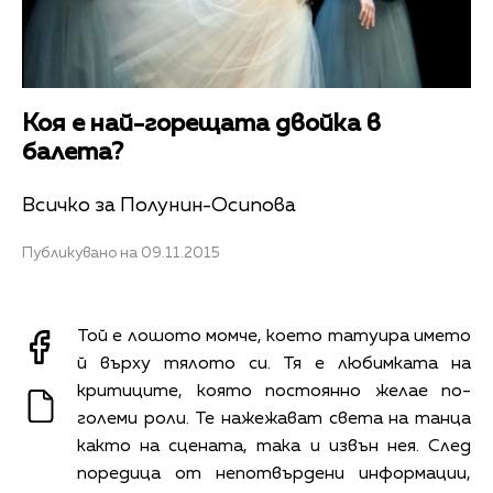
Коя е най-горещата двойка в
балета?
Всичко за Полунин-Осипова
Публикувано на 09.11.2015
Той е лошото момче, което татуира името
й върху тялото си. Тя е любимката на
критиците, която постоянно желае по-
големи роли. Те нажежават света на танца
както на сцената, така и извън нея. След
поредица от непотвърдени информации,