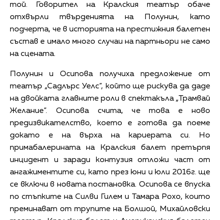
той. Говорител на Кралския театър обаче
отхвърли твърденията на Полунин, като
подчерта, че в историята на престижния балетен
състав е имало много случаи на партньори не само
на сцената.
Полунин и Осипова получиха предложение от
театър „Садлърс Уелс”, който ще рискува да даде
на двойката главните роли в спектакъла „Трамвай
Желание”. Осипова счита, че това е ново
предизвикателство, което е готова да поеме
докато е на върха на кариерата си. Но
примабалерината на Кралския балет претърпя
инцидент и заради контузия отложи част от
ангажиментите си, като през юни и юли 2016г. ще
се включи в новата постановка. Осипова се впуска
по стъпките на Силви Гилем и Тамара Рохо, които
преминават от трупите на Болшой, Михайловски