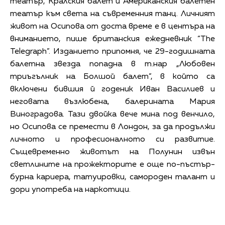
театър, Кралския балет и Американския балетен
театър към света на съвременния танц. Личният
живот на Осипова от доста време е в центъра на
вниманието, пишe британския ежедневник “The
Telegraph”. Изданието припомня, че 29-годишната
балетна звезда попадна в т.нар „Любовен
триъгълник на Болшой балет”, в който са
включени бившия й годеник Иван Василиев и
неговата възлюбена, балерината Мария
Виноградова. Тази двойка вече мина под венчило,
но Осипова се премести в Лондон, за да продължи
личното и професионалното си развитие.
Същевременно животът на Полунин извън
светлините на прожекторите е още по-пъстър-
бурна кариера, татуировки, самороден талант и
дори употреба на наркотици.