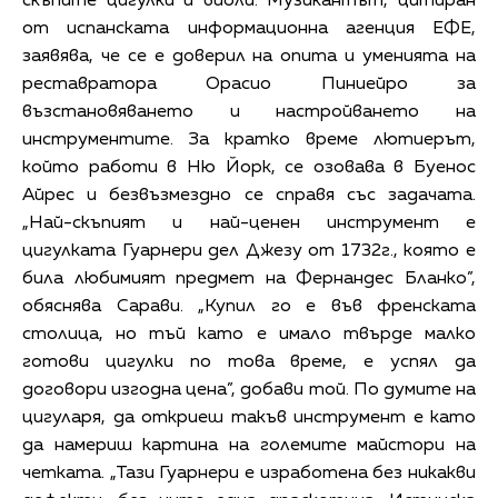
скъпите цигулки и виоли. Музикантът, цитиран
от испанската информационна агенция ЕФЕ,
заявява, че се е доверил на опита и уменията на
реставратора Орасио Пиниейро за
възстановяването и настройването на
инструментите. За кратко време лютиерът,
който работи в Ню Йорк, се озовава в Буенос
Айрес и безвъзмездно се справя със задачата.
„Най-скъпият и най-ценен инструмент е
цигулката Гуарнери дел Джезу от 1732г., която е
била любимият предмет на Фернандес Бланко”,
обяснява Сарави. „Купил го е във френската
столица, но тъй като е имало твърде малко
готови цигулки по това време, е успял да
договори изгодна цена”, добави той. По думите на
цигуларя, да откриеш такъв инструмент е като
да намериш картина на големите майстори на
четката. „Тази Гуарнери е изработена без никакви