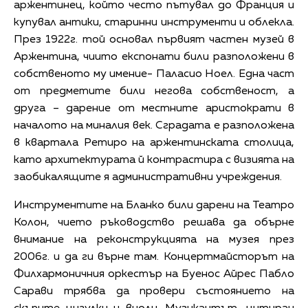
аржентинец, който често пътувал до Франция и
купувал антики, старинни инструменти и облекла.
През 1922г. той основал първият частен музей в
Аржентина, чиито експонати били разположени в
собственото му имение- Паласио Ноел. Една част
от предметите били негова собственост, а
друга – дарение от местните аристократи в
началото на миналия век. Сградата е разположена
в квартала Ретиро на аржентинската столица,
като архитектурата й контрастира с визията на
заобикалящите я административни учреждения.
Инструментите на Бланко били дарени на Театро
Колон, чието ръководство решава да обърне
внимание на реконструкцията на музея през
2006г. и да ги върне там. Концертмайсторът на
Филхармоничния оркестър на Буенос Айрес Пабло
Сарави трябва да провери състоянието на