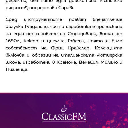
дефекти, без нито една драскотина. Истинска
рядкост!”, подчертава Сарави.
Сред инструментите правят впечатление
цигулка Гуаданини, чиято изработка е приписвана
на един от синовете на Страдивари, виола от
1690г., както и цигулка Гобети, която е била
собственост на Фриц Крайслер. Колекцията
включва и образци на италианската лютиерска
школа, изработени в Кремона, Венеция, Милано и
Пиаченца.