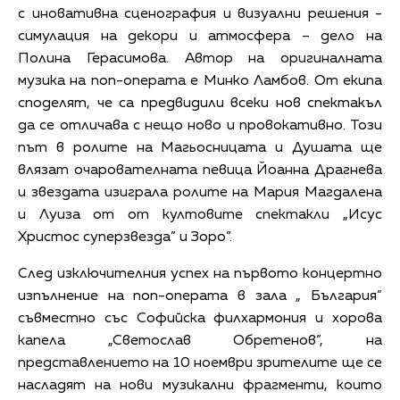
с иновативна сценография и визуални решения -
симулация на декори и атмосфера – дело на
Полина Герасимова. Автор на оригиналната
музика на поп-операта е Минко Ламбов. От екипа
споделят, че са предвидили всеки нов спектакъл
да се отличава с нещо ново и провокативно. Този
път в ролите на Магьосницата и Душата ще
влязат очарователната певица Йоанна Драгнева
и звездата изиграла ролите на Мария Магдалена
и Луиза от от култовите спектакли „Исус
Христос суперзвезда” и Зоро”.
След изключителния успех на първото концертно
изпълнение на поп-операта в зала „ България”
съвместно със Софийска филхармония и хорова
капела „Светослав Обретенов”, на
представлението на 10 ноември зрителите ще се
насладят на нови музикални фрагменти, които