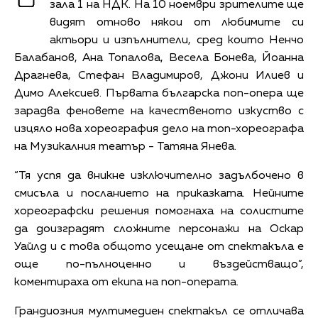
зала 1 на НДК. На 10 ноември зрителите ще
видят отново някои от любимите си
актьори и изпълнители, сред които Ненчо
Балабанов, Ана Топалова, Весела Бонева, Йоанна
Драгнева, Стефан Владимиров, Джони Илиев и
Димо Алексиев. Първата българска поп-опера ще
зарадва феновете на качественото изкуство с
изцяло нова хореография дело на топ-хореографа
на Музикалния театър - Татяна Янева.
“Тя успя да вникне изключително задълбочено в
смисъла и посланието на приказката. Нейните
хореографски решения помогнаха на солистите
да доизградят сложните персонажи на Оскар
Уайлд и с това общото усещане от спектакъла е
още по-пълноценно и въздействащо”,
коментираха от екипа на поп-операта.
Грандиозния мултимедиен спектакъл се отличава