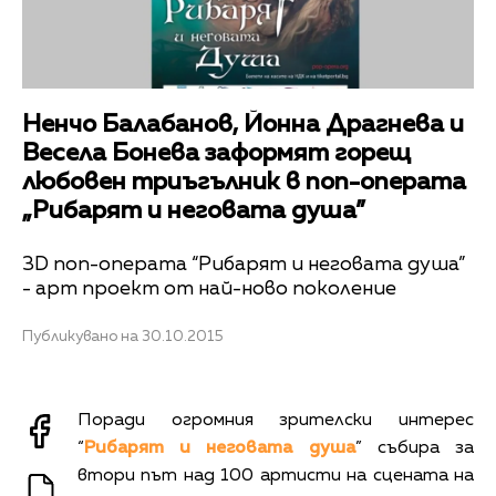
Ненчо Балабанов, Йонна Драгнева и
Весела Бонева заформят горещ
любовен триъгълник в поп-операта
„Рибарят и неговата душа”
3D поп-операта “Рибарят и неговата душа”
- арт проект от най-ново поколение
Публикувано на 30.10.2015
Поради огромния зрителски интерес
“
Рибарят и неговата душа
” събира за
втори път над 100 артисти на сцената на