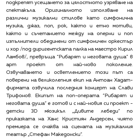
подкрепят усещането за цялостното узряване на
спектакъла. Оригиналното използване на
различни музикални стилове като симфонична
музика, джаз, поп, рок, както и етно мотиви,
както и съчетанието между на оперни и поп
изпълнители обединени от симфоничен оркестър
и хор /под диригентската палка на маестро Кирил
Ламбов/, превръща “Рибарят и неговата душа” в
арт проект от най-ново поколение.
Озвучаването и осветлението този път са
поверени на великолепния екип на Антоан Хадат-
фирмата озвучила последния концерт на Слави
Трифонов. Екипът на поп-операта “Рибарят и
неговата душа” е готов и с най-новия си проект -
детски 3D мюзикъл „Дивите лебеди” по
приказката на Ханс Кристиян Андерсен, чиято
премиера се очаква на сцената на музикалния
театър „Стефан Македонски”.